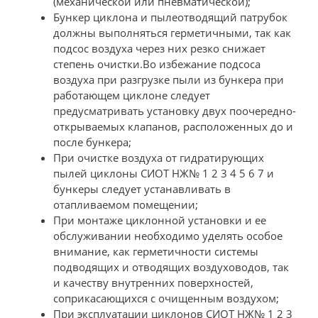
(механической или пневматической);
Бункер циклона и пылеотводящий патрубок
должны выполняться герметичными, так как
подсос воздуха через них резко снижает
степень очистки.Во избежание подсоса
воздуха при разгрузке пыли из бункера при
работающем циклоне следует
предусматривать установку двух поочередно-
открываемых клапанов, расположенных до и
после бункера;
При очистке воздуха от гидратирующих
пылей циклоны СИОТ НЖ№ 1 2 3 4 5 6 7 и
бункеры следует устанавливать в
отапливаемом помещении;
При монтаже циклонной установки и ее
обслуживании необходимо уделять особое
внимание, как герметичности системы
подводящих и отводящих воздуховодов, так
и качеству внутренних поверхностей,
соприкасающихся с очищенным воздухом;
При эксплуатации циклонов СИОТ НЖ№ 1 2 3