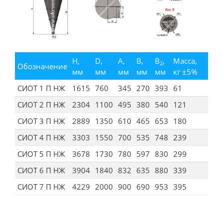
H,
D,
A,
B,
B
,
Масса,
2
Обозначение
мм
мм
мм
мм
мм
кг ±5%
СИОТ 1 П НЖ
1615
760
345
270
393
61
СИОТ 2 П НЖ
2304
1100
495
380
540
121
СИОТ 3 П НЖ
2889
1350
610
465
653
180
СИОТ 4 П НЖ
3303
1550
700
535
748
239
СИОТ 5 П НЖ
3678
1730
780
597
830
299
СИОТ 6 П НЖ
3904
1840
832
635
880
339
СИОТ 7 П НЖ
4229
2000
900
690
953
395