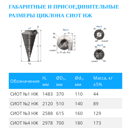
ГАБАРИТНЫЕ И ПРИСОЕДИНИТЕЛЬНЫЕ
РАЗМЕРЫ ЦИКЛОНА СИОТ НЖ
H,
ØD
,
Ød
,
Масса, кг
1
1
Обозначение
мм
мм
мм
±5%
СИОТ №1 НЖ
1483
370
110
44
СИОТ №2 НЖ
2120
510
140
89
СИОТ №3 НЖ
2588
615
160
129
СИОТ №4 НЖ
2978
700
180
173