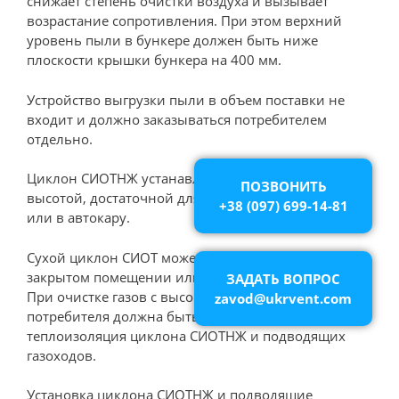
снижает степень очистки воздуха и вызывает
возрастание сопротивления. При этом верхний
уровень пыли в бункере должен быть ниже
плоскости крышки бункера на 400 мм.
Устройство выгрузки пыли в объем поставки не
входит и должно заказываться потребителем
отдельно.
Циклон СИОТНЖ устанавливается на постаменте
ПОЗВОНИТЬ
высотой, достаточной для выгрузки пыли в тележку
+38 (097) 699-14-81
или в автокару.
Сухой циклон СИОТ может устанавливаться в
закрытом помещении или на открытом воздухе.
ЗАДАТЬ ВОПРОС
При очистке газов с высокой температурой силами
zavod@ukrvent.com
потребителя должна быть выполнена
теплоизоляция циклона СИОТНЖ и подводящих
газоходов.
Установка циклона СИОТНЖ и подводящие