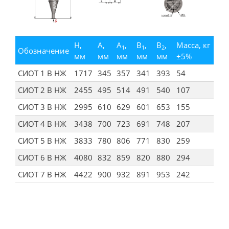
H,
A,
A
,
B
,
B
,
Масса, кг
1
1
2
Обозначение
мм
мм
мм
мм
мм
±5%
СИОТ 1 В НЖ
1717
345
357
341
393
54
СИОТ 2 В НЖ
2455
495
514
491
540
107
СИОТ 3 В НЖ
2995
610
629
601
653
155
СИОТ 4 В НЖ
3438
700
723
691
748
207
СИОТ 5 В НЖ
3833
780
806
771
830
259
СИОТ 6 В НЖ
4080
832
859
820
880
294
СИОТ 7 В НЖ
4422
900
932
891
953
242