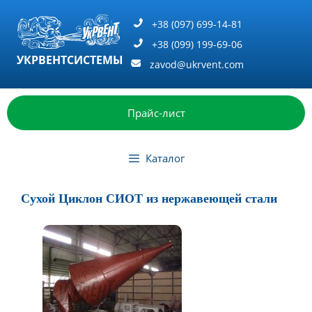
Перейти
к
+38 (097) 699-14-81
содержимому
+38 (099) 199-69-06
УКРВЕНТСИСТЕМЫ
zavod@ukrvent.com
Прайс-лист
Каталог
Сухой Циклон СИОТ из нержавеющей стали