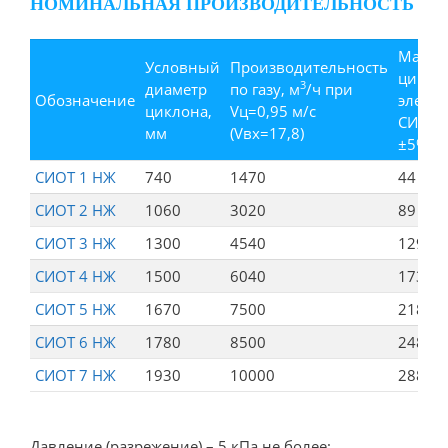
НОМИНАЛЬНАЯ ПРОИЗВОДИТЕЛЬНОСТЬ
Масса
Условный
Производительность
цикло
3
диаметр
по газу, м
/ч при
Обозначение
элеме
циклона,
Vц=0,95 м/с
СИОТ, 
мм
(Vвх=17,8)
±5%
СИОТ 1 НЖ
740
1470
44
СИОТ 2 НЖ
1060
3020
89
СИОТ 3 НЖ
1300
4540
129
СИОТ 4 НЖ
1500
6040
173
СИОТ 5 НЖ
1670
7500
218
СИОТ 6 НЖ
1780
8500
248
СИОТ 7 НЖ
1930
10000
288
Давление (разрежение) – 5 кПа не более;