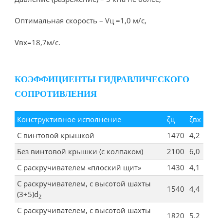
Оптимальная скорость – Vц =1,0 м/с,
Vвх=18,7м/с.
КОЭФФИЦИЕНТЫ ГИДРАВЛИЧЕСКОГО
СОПРОТИВЛЕНИЯ
Конструктивное исполнение
ζц
ζвх
С винтовой крышкой
1470
4,2
Без винтовой крышки (с колпаком)
2100
6,0
С раскручивателем «плоский щит»
1430
4,1
С раскручивателем, с высотой шахты
1540
4,4
(3÷5)d
2
С раскручивателем, с высотой шахты
1820
5,2