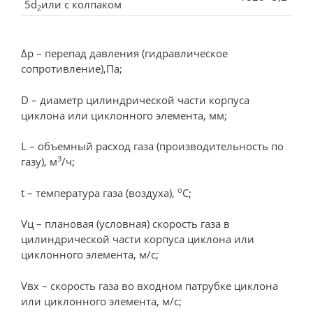
5d
или с колпаком
2
Δр – перепад давления (гидравлическое
сопротивление),Па;
D – диаметр цилиндрической части корпуса
циклона или циклонного элемента, мм;
L – объемный расход газа (производительность по
3
газу), м
/ч;
о
t – температура газа (воздуха),
С;
Vц – плановая (условная) скорость газа в
цилиндрической части корпуса циклона или
циклонного элемента, м/с;
Vвх – скорость газа во входном патрубке циклона
или циклонного элемента, м/с;