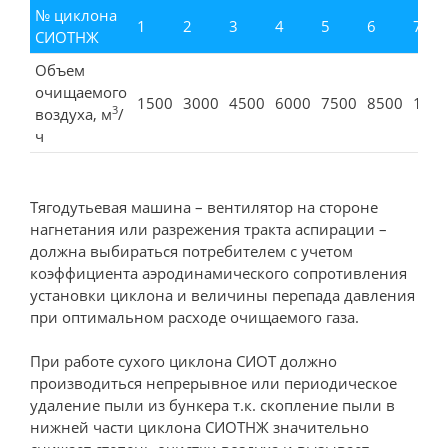
№ циклона
1
2
3
4
5
6
7
СИОТНЖ
Объем
очищаемого
1500
3000
4500
6000
7500
8500
100
3
воздуха, м
/
ч
Тягодутьевая машина – вентилятор на стороне
нагнетания или разрежения тракта аспирации –
должна выбираться потребителем с учетом
коэффициента аэродинамического сопротивления
установки циклона и величины перепада давления
при оптимальном расходе очищаемого газа.
При работе сухого циклона СИОТ должно
производиться непрерывное или периодическое
удаление пыли из бункера т.к. скопление пыли в
нижней части циклона СИОТНЖ значительно