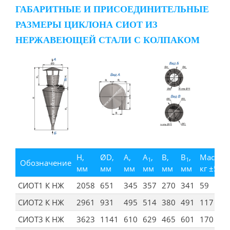
ГАБАРИТНЫЕ И ПРИСОЕДИНИТЕЛЬНЫЕ
РАЗМЕРЫ ЦИКЛОНА СИОТ ИЗ
НЕРЖАВЕЮЩЕЙ СТАЛИ С КОЛПАКОМ
H,
ØD,
А,
А
,
В,
В
,
Масса,
1
1
Обозначение
мм
мм
мм
мм
мм
мм
кг ±5%
СИОТ1 К НЖ
2058
651
345
357
270
341
59
СИОТ2 К НЖ
2961
931
495
514
380
491
117
СИОТ3 К НЖ
3623
1141
610
629
465
601
170