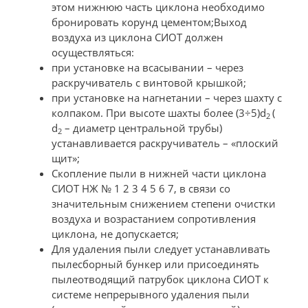
этом нижнюю часть циклона необходимо
бронировать корунд цементом;Выход
воздуха из циклона СИОТ должен
осуществляться:
при установке на всасывании – через
раскручиватель с винтовой крышкой;
при установке на нагнетании – через шахту с
колпаком. При высоте шахты более (3÷5)d
(
2
d
– диаметр центральной трубы)
2
устанавливается раскручиватель – «плоский
щит»;
Скопление пыли в нижней части циклона
СИОТ НЖ № 1 2 3 4 5 6 7, в связи со
значительным снижением степени очистки
воздуха и возрастанием сопротивления
циклона, не допускается;
Для удаления пыли следует устанавливать
пылесборный бункер или присоединять
пылеотводящий патрубок циклона СИОТ к
системе непрерывного удаления пыли