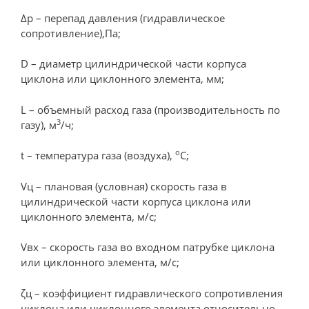
Δр – перепад давления (гидравлическое
сопротивление),Па;
D – диаметр цилиндрической части корпуса
циклона или циклонного элемента, мм;
L – объемный расход газа (производительность по
3
газу), м
/ч;
о
t – температура газа (воздуха),
С;
Vц – плановая (условная) скорость газа в
цилиндрической части корпуса циклона или
циклонного элемента, м/с;
Vвх – скорость газа во входном патрубке циклона
или циклонного элемента, м/с;
ζц – коэффициент гидравлического сопротивления
циклона или циклонного элемента относительно