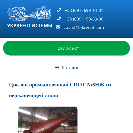
Перейти
к
+38 (097) 699-14-81
содержимому
+38 (099) 199-69-06
УКРВЕНТСИСТЕМЫ
zavod@ukrvent.com
Прайс-лист
Каталог
Циклон промышленный СИОТ №6НЖ из
нержавеющей стали