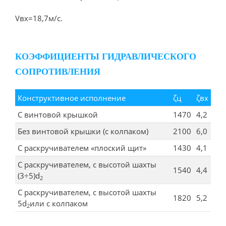
Vвх=18,7м/с.
КОЭФФИЦИЕНТЫ ГИДРАВЛИЧЕСКОГО
СОПРОТИВЛЕНИЯ
Конструктивное исполнение
ζц
ζвх
С винтовой крышкой
1470
4,2
Без винтовой крышки (с колпаком)
2100
6,0
С раскручивателем «плоский щит»
1430
4,1
С раскручивателем, с высотой шахты
1540
4,4
(3÷5)d
2
С раскручивателем, с высотой шахты
1820
5,2
5d
или с колпаком
2