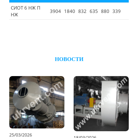
СИОТ 6 НЖ П
3904
1840
832
635
880
339
НЖ
НОВОСТИ
25/03/2026
18/03/2026