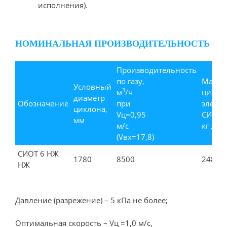
исполнения).
НОМИНАЛЬНАЯ ПРОИЗВОДИТЕЛЬНОСТЬ
Производительность
по газу,
Масса
Условный
3
м
/ч
цикло
диаметр
Обозначение
при
элеме
циклона,
Vц=0,95
СИОТ,
мм
м/с
кг ±5%
(Vвх=17,8)
СИОТ 6 НЖ
1780
8500
248
НЖ
Давление (разрежение) – 5 кПа не более;
Оптимальная скорость – Vц =1,0 м/с,