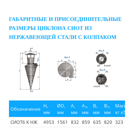
ГАБАРИТНЫЕ И ПРИСОЕДИНИТЕЛЬНЫЕ
РАЗМЕРЫ ЦИКЛОНА СИОТ ИЗ
НЕРЖАВЕЮЩЕЙ СТАЛИ С КОЛПАКОМ
H,
ØD,
А,
А
,
В,
В
,
Масса,
1
1
Обозначение
мм
мм
мм
мм
мм
мм
кг ±5%
СИОТ6 К НЖ
4953
1561
832
859
635
820
323