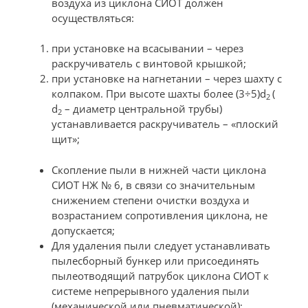
воздуха из циклона СИОТ должен
осуществляться:
при установке на всасывании – через
раскручиватель с винтовой крышкой;
при установке на нагнетании – через шахту с
колпаком. При высоте шахты более (3÷5)d
(
2
d
– диаметр центральной трубы)
2
устанавливается раскручиватель – «плоский
щит»;
Скопление пыли в нижней части циклона
СИОТ НЖ № 6, в связи со значительным
снижением степени очистки воздуха и
возрастанием сопротивления циклона, не
допускается;
Для удаления пыли следует устанавливать
пылесборный бункер или присоединять
пылеотводящий патрубок циклона СИОТ к
системе непрерывного удаления пыли
(механической или пневматической);