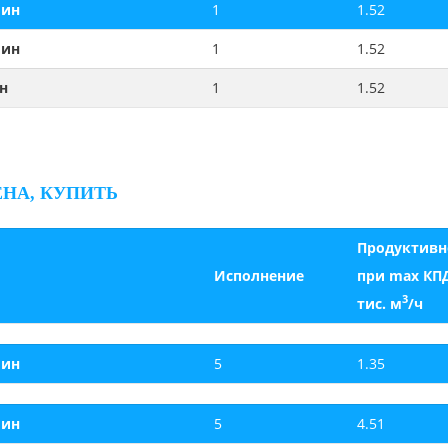
мин
1
1.52
мин
1
1.52
н
1
1.52
ЕНА, КУПИТЬ
Продуктивн
Исполнение
при max КП
3
тис. м
/ч
мин
5
1.35
мин
5
4.51