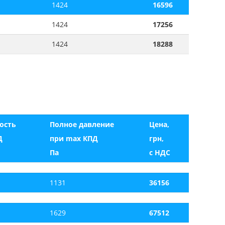
1424
16596
1424
17256
1424
18288
ость
Полное давление
Цена,
Д
при max КПД
грн,
Па
с НДС
1131
36156
1629
67512