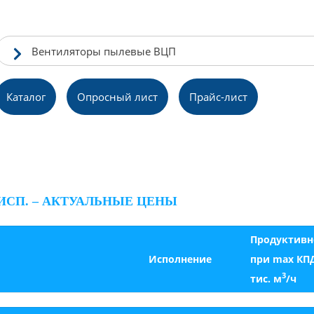
Вентиляторы пылевые ВЦП
Каталог
Опpосный лист
Прайс-лист
ИСП. – АКТУАЛЬНЫЕ ЦЕНЫ
Продуктивн
Исполнение
при max КП
3
тис. м
/ч