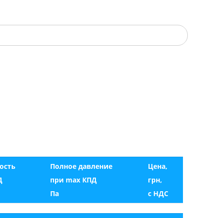
ость
Полное давление
Цена,
Д
при max КПД
грн,
Па
с НДС