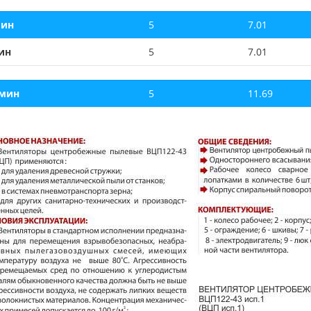
мин
5
7.01
ин
5
7.01
/мин
5
11.69