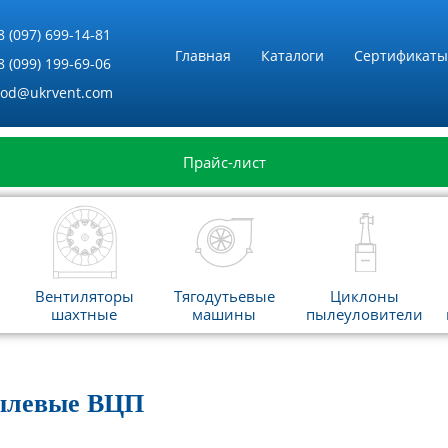
8 (097) 699-14-81
Главная
Каталоги
Сертификаты
8 (099) 199-69-06
vod@ukrvent.com
Прайс-лист
Вентиляторы
Тягодутьевые
Циклоны
шахтные
машины
пылеуловители
ылевые ВЦП