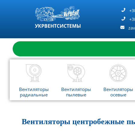
Перейти
к
+3
содержимому
+3
УКРВЕНТСИСТЕМЫ
za
Вентиляторы
Вентиляторы
Вентиляторы
радиальные
пылевые
осевые
Вентиляторы центробежные п