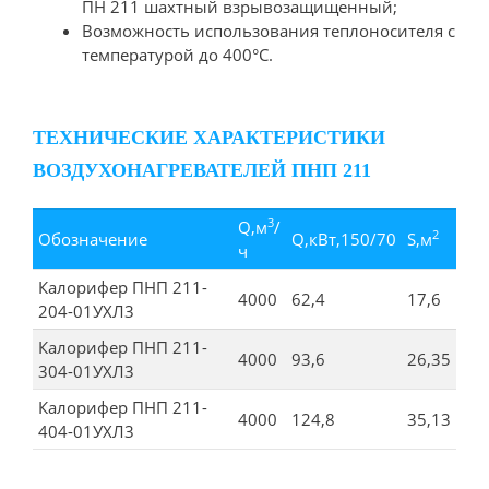
ПН 211 шахтный взрывозащищенный;
Возможность использования теплоносителя с
температурой до 400°С.
ТЕХНИЧЕСКИЕ ХАРАКТЕРИСТИКИ
ВОЗДУХОНАГРЕВАТЕЛЕЙ ПНП 211
3
Q,м
/
2
Обозначение
Q,кВт,150/70
S,м
ч
Калорифер ПНП 211-
4000
62,4
17,6
204-01УХЛ3
Калорифер ПНП 211-
4000
93,6
26,35
304-01УХЛ3
Калорифер ПНП 211-
4000
124,8
35,13
404-01УХЛ3