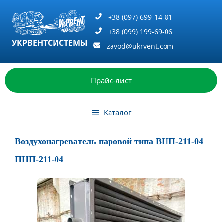
Перейти
к
+38 (097) 699-14-81
содержимому
+38 (099) 199-69-06
УКРВЕНТСИСТЕМЫ
zavod@ukrvent.com
Прайс-лист
Каталог
Воздухонагреватель паровой типа ВНП-211-04
ПНП-211-04