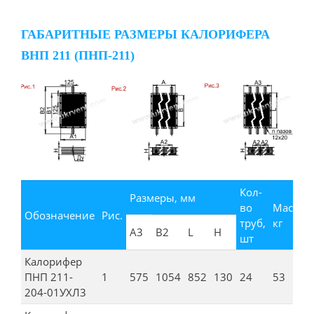
ГАБАРИТНЫЕ РАЗМЕРЫ КАЛОРИФЕРА
ВНП 211 (ПНП-211)
Кол-
Размеры, мм
во
Масса,
Обозначение
Рис.
труб,
кг
А3
В2
L
H
шт
Калорифер
ПНП 211-
1
575
1054
852
130
24
53
204-01УХЛ3