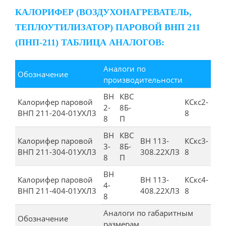
КАЛОРИФЕР (ВОЗДУХОНАГРЕВАТЕЛЬ,
ТЕПЛОУТИЛИЗАТОР) ПАРОВОЙ ВНП 211
(ПНП-211) ТАБЛИЦА АНАЛОГОВ:
Аналоги по
Обозначение
производительности
ВН
КВС
Калорифер паровой
КСкс2-
2-
8Б-
ВНП 211-204-01УХЛ3
8
8
П
ВН
КВС
Калорифер паровой
ВН 113-
КСкс3-
3-
8Б-
ВНП 211-304-01УХЛ3
308.22ХЛЗ
8
8
П
ВН
Калорифер паровой
ВН 113-
КСкс4-
4-
ВНП 211-404-01УХЛ3
408.22ХЛЗ
8
8
Аналоги по габаритным
Обозначение
размерам