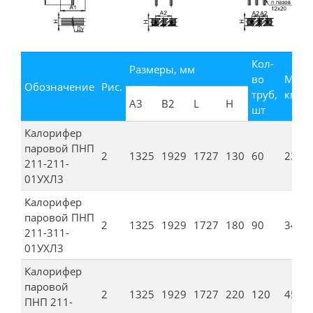
Кол-
Размеры, мм
во
Масса
Обозначение
Рис.
труб,
кг
А3
В2
L
H
шт
Калорифер
паровой ПНП
2
1325
1929
1727
130
60
238
211-211-
01УХЛ3
Калорифер
паровой ПНП
2
1325
1929
1727
180
90
349
211-311-
01УХЛ3
Калорифер
паровой
2
1325
1929
1727
220
120
459
ПНП 211-