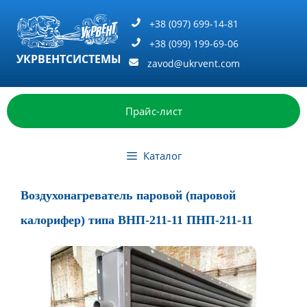
Перейти
к
+38 (097) 699-14-81
содержимому
+38 (099) 199-69-06
УКРВЕНТСИСТЕМЫ
zavod@ukrvent.com
Прайс-лист
Каталог
Воздухонагреватель паровой (паровой
калорифер) типа ВНП-211-11 ПНП-211-11