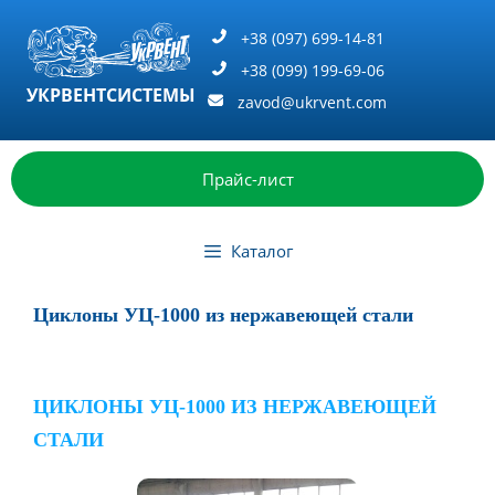
Перейти
к
+38 (097) 699-14-81
содержимому
+38 (099) 199-69-06
УКРВЕНТСИСТЕМЫ
zavod@ukrvent.com
Прайс-лист
Каталог
Циклоны УЦ-1000 из нержавеющей стали
ЦИКЛОНЫ УЦ-1000 ИЗ НЕРЖАВЕЮЩЕЙ
СТАЛИ