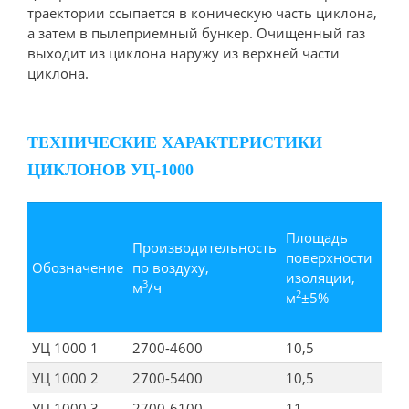
траектории ссыпается в коническую часть циклона,
а затем в пылеприемный бункер. Очищенный газ
выходит из циклона наружу из верхней части
циклона.
ТЕХНИЧЕСКИЕ ХАРАКТЕРИСТИКИ
ЦИКЛОНОВ УЦ-1000
Площадь
Производительность
Мас
поверхности
Обозначение
по воздуху,
цик
изоляции,
3
м
/ч
кг 
2
м
±5%
УЦ 1000 1
2700-4600
10,5
217
УЦ 1000 2
2700-5400
10,5
218
УЦ 1000 3
2700-6100
11
219