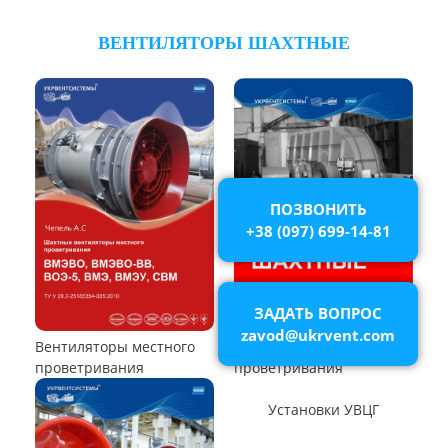
Вентилятор В2,3-130
Вентилятор ВО06-300
Вентилятор ВО-46-130
Вентилятор ВО
ПОЗВОНИТЬ
+38 (097) 699-14-81
ЗАДАТЬ ВОПРОС
Вентилятор ВОТ
Аэратор ПАМ
zavod@ukrvent.com
Вентилятор В06-298-11