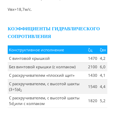
Vвх=18,7м/с.
КОЭФФИЦИЕНТЫ ГИДРАВЛИЧЕСКОГО
СОПРОТИВЛЕНИЯ
Конструктивное исполнение
ζц
ζвх
С винтовой крышкой
1470
4,2
Без винтовой крышки (с колпаком)
2100
6,0
С раскручивателем «плоский щит»
1430
4,1
С раскручивателем, с высотой шахты
1540
4,4
(3÷5)d
2
С раскручивателем, с высотой шахты
1820
5,2
5d
или с колпаком
2