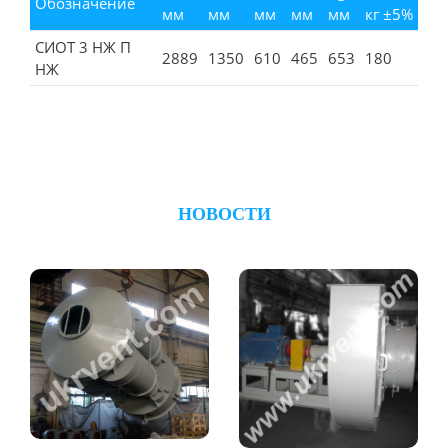
Обозначение
мм
мм
мм
мм
мм
кг ±5%
СИОТ 3 НЖ П
2889
1350
610
465
653
180
НЖ
НОВОСТИ