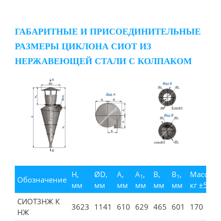
ГАБАРИТНЫЕ И ПРИСОЕДИНИТЕЛЬНЫЕ
РАЗМЕРЫ ЦИКЛОНА СИОТ ИЗ
НЕРЖАВЕЮЩЕЙ СТАЛИ С КОЛПАКОМ
H,
ØD,
А,
А
,
В,
В
,
Масса,
1
1
Обозначение
мм
мм
мм
мм
мм
мм
кг ±5%
СИОТ3НЖ К
3623
1141
610
629
465
601
170
НЖ