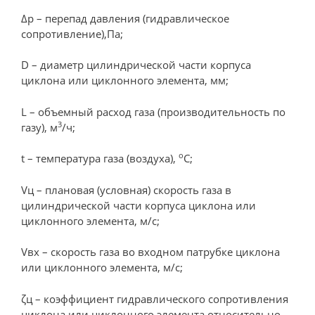
Δр – перепад давления (гидравлическое
сопротивление),Па;
D – диаметр цилиндрической части корпуса
циклона или циклонного элемента, мм;
L – объемный расход газа (производительность по
3
газу), м
/ч;
о
t – температура газа (воздуха),
С;
Vц – плановая (условная) скорость газа в
цилиндрической части корпуса циклона или
циклонного элемента, м/с;
Vвх – скорость газа во входном патрубке циклона
или циклонного элемента, м/с;
ζц – коэффициент гидравлического сопротивления
циклона или циклонного элемента относительно