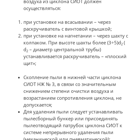
воздуха из циклона СИОТ должен
осуществляться:
при установке на всасывании – через
раскручиватель с винтовой крышкой;
при установке на нагнетании – через шахту с
колпаком. При высоте шахты более (3÷5)d
(
2
d
– диаметр центральной трубы)
2
устанавливается раскручиватель – «плоский
щит»;
Скопление пыли в нижней части циклона
СИОТ НЖ № 3, в связи со значительным
снижением степени очистки воздуха и
возрастанием сопротивления циклона, не
допускается;
Для удаления пыли следует устанавливать
пылесборный бункер или присоединять
пылеотводящий патрубок циклона СИОТ к
системе непрерывного удаления пыли
(механической или пневматической);