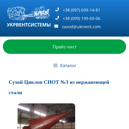
Перейти
к
+38 (097) 699-14-81
содержимому
+38 (099) 199-69-06
УКРВЕНТСИСТЕМЫ
zavod@ukrvent.com
Прайс-лист
Каталог
Сухой Циклон СИОТ №3 из нержавеющей
стали