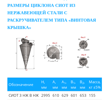
РАЗМЕРЫ ЦИКЛОНА СИОТ ИЗ
НЕРЖАВЕЮЩЕЙ СТАЛИ С
РАСКРУЧИВАТЕЛЕМ ТИПА «ВИНТОВАЯ
КРЫШКА»
H,
A,
A
,
B
,
B
,
Масса,
1
1
2
Обозначение
мм
мм
мм
мм
мм
кг ±5%
СИОТ 3 НЖ В НЖ
2995
610
629
601
653
155