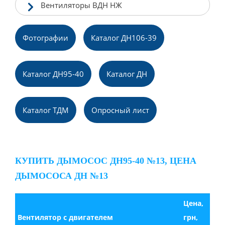
Вентиляторы ВДН НЖ
Фотографии
Каталог ДН106-39
Каталог ДН95-40
Каталог ДН
Каталог ТДМ
Опpосный лист
КУПИТЬ ДЫМОСОС ДН95-40 №13, ЦЕНА
ДЫМОСОСА ДН №13
Цена,
Вентилятор с двигателем
грн,