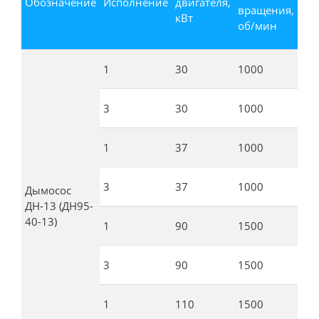
Обозначение
Исполнение
двигателя,
вращения,
п
кВт
об/мин
К
1
30
1000
2
3
30
1000
2
1
37
1000
2
3
37
1000
2
Дымосос
ДН-13 (ДН95-
40-13)
1
90
1500
3
3
90
1500
3
1
110
1500
3