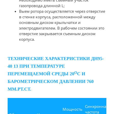
необходимо иметь съемный участок
газопровода длинной L;
Выем ротора осуществляется через отверстие
в стенке корпуса, расположенной между
основным диском крыльчатки и
электродвигателем. В рабочем состоянии это
отверстие закрывается съемным диском
корпуса.
ТЕХНИЧЕСКИЕ ХАРАКТЕРИСТИКИ ДН95-
40 13 ПРИ ТЕМПЕРАТУРЕ
О
ПЕРЕМЕЩАЕМОЙ СРЕДЫ 20
С И
БАРОМЕТРИЧЕСКОМ ДАВЛЕНИИ 760
ММ.РТ.СТ.
П
Синхронная
1
Мощность
частота