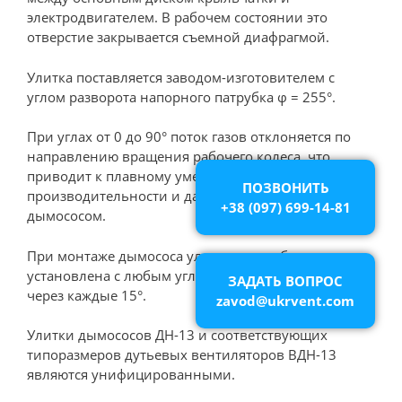
электродвигателем. В рабочем состоянии это
отверстие закрывается съемной диафрагмой.
Улитка поставляется заводом-изготовителем с
углом разворота напорного патрубка φ = 255°.
При углах от 0 до 90° поток газов отклоняется по
направлению вращения рабочего колеса, что
приводит к плавному уменьшению
ПОЗВОНИТЬ
производительности и давления, развиваемого
+38 (097) 699-14-81
дымососом.
При монтаже дымососа улитка может быть
установлена с любым углом разворота от φ=0°
ЗАДАТЬ ВОПРОС
через каждые 15°.
zavod@ukrvent.com
Улитки дымососов ДН-13 и соответствующих
типоразмеров дутьевых вентиляторов ВДН-13
являются унифицированными.