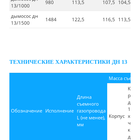
980
113,5
107,5
104,5
10
13/1000
дымосос дн
1484
122,5
116,5
113,5
11
13/1500
ТЕХНИЧЕСКИЕ ХАРАКТЕРИСТИКИ ДН 13
Масса съемны
Коле
рабо
Длина
для
съемного
1исп.
Обозначение
Исполнение
газопровода
Корпус
ходо
L (не менее),
часть
мм
коле
для