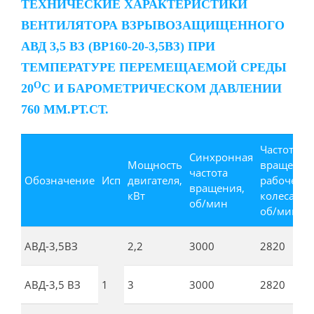
ТЕХНИЧЕСКИЕ ХАРАКТЕРИСТИКИ
ВЕНТИЛЯТОРА ВЗРЫВОЗАЩИЩЕННОГО
АВД 3,5 ВЗ (ВР160-20-3,5ВЗ) ПРИ
ТЕМПЕРАТУРЕ ПЕРЕМЕЩАЕМОЙ СРЕДЫ
О
20
С И БАРОМЕТРИЧЕСКОМ ДАВЛЕНИИ
760 ММ.РТ.СТ.
Частота
Синхронная
Мощность
вращения
частота
Обозначение
Исп
двигателя,
рабочего
вращения,
кВт
колеса,
об/мин
об/мин
АВД-3,5ВЗ
2,2
3000
2820
АВД-3,5 ВЗ
1
3
3000
2820