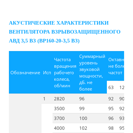
АКУСТИЧЕСКИЕ ХАРАКТЕРИСТИКИ
ВЕНТИЛЯТОРА ВЗРЫВОЗАЩИЩЕННОГО
АВД 3,5 ВЗ (ВР160-20-3,5 ВЗ)
Суммарный
Частота
Октавные 
уровень
вращения
не более, 
звуковой
Обозначение
Исп
рабочего
частот
мощности,
колеса,
дБ. не
об/мин
63
125
2
более
1
2820
96
92
90
9
3500
99
95
92
9
3700
100
96
93
9
4000
102
98
95
9