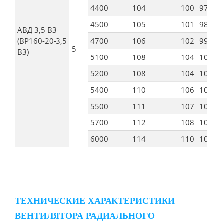
4400
104
100
97
9
4500
105
101
98
9
АВД 3,5 ВЗ
(ВР160-20-3,5
4700
106
102
99
1
5
ВЗ)
5100
108
104
101
1
5200
108
104
101
1
5400
110
106
103
1
5500
111
107
104
1
5700
112
108
105
1
6000
114
110
107
1
ТЕХНИЧЕСКИЕ ХАРАКТЕРИСТИКИ
ВЕНТИЛЯТОРА РАДИАЛЬНОГО