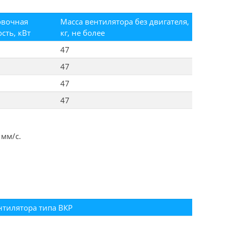
овочная
Масса вентилятора без двигателя,
сть, кВт
кг, не более
47
47
47
47
 мм/с.
нтилятора типа ВКР