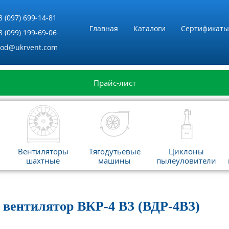
8 (097) 699-14-81
Главная
Каталоги
Сертификаты
8 (099) 199-69-06
vod@ukrvent.com
Прайс-лист
Вентиляторы
Тягодутьевые
Циклоны
шахтные
машины
пылеуловители
ентилятор ВКР-4 ВЗ (ВДР-4ВЗ)