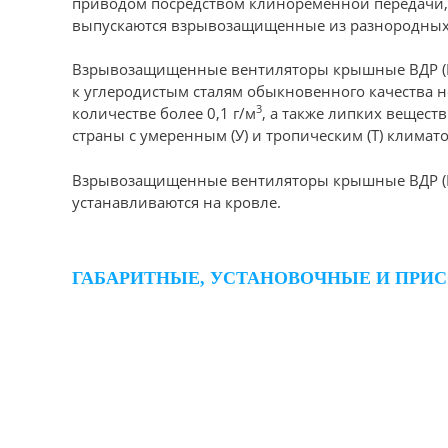
приводом посредством клиноременной передачи
выпускаются взрывозащищенные из разнородных м
Взрывозащищенные вентиляторы крышные ВДР (ВКР
к углеродистым сталям обыкновенного качества н
3
количестве более 0,1 г/м
, а также липких вещест
страны с умеренным (У) и тропическим (Т) климат
Взрывозащищенные вентиляторы крышные ВДР (В
устанавливаются на кровле.
ГАБАРИТНЫЕ, УСТАНОВОЧНЫЕ И ПРИ