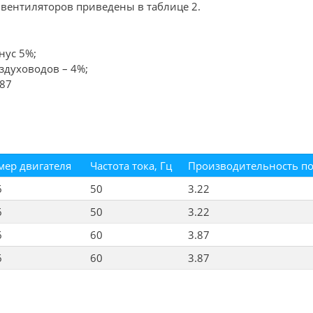
вентиляторов приведены в таблице 2.
нус 5%;
здуховодов – 4%;
-87
мер двигателя
Частота тока, Гц
Производительность по
6
50
3.22
6
50
3.22
6
60
3.87
6
60
3.87