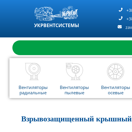
Перейти
к
+3
содержимому
+3
УКРВЕНТСИСТЕМЫ
za
Вентиляторы
Вентиляторы
Вентиляторы
радиальные
пылевые
осевые
Взрывозащищенный крышный в