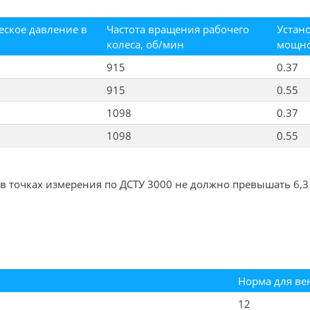
еское давление в
Частота вращения рабочего
Устан
колеса, об/мин
мощно
915
0.37
915
0.55
1098
0.37
1098
0.55
в точках измерения по ДСТУ 3000 не должно превышать 6,3
Норма для ве
12