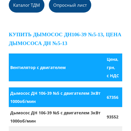
Каталог ТДМ
Опpосный лист
КУПИТЬ ДЫМОСОС ДН106-39 №5-13, ЦЕНА
ДЫМОСОСА ДН №5-13
Цена,
Вентилятор с двигателем
грн,
с НДС
Дымосос ДН 106-39 №5 с двигателем 3кВт
67356
1000об/мин
Дымосос ДН 106-39 №5 с двигателем 3кВт
93552
1000об/мин