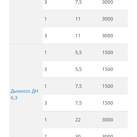
3
7,5
3000
4
1
11
3000
4
3
11
3000
4
1
5,5
1500
4
3
5,5
1500
4
1
7,5
1500
4
Дымосос ДН
6,3
3
7,5
1500
4
1
22
3000
9
1
30
3000
9