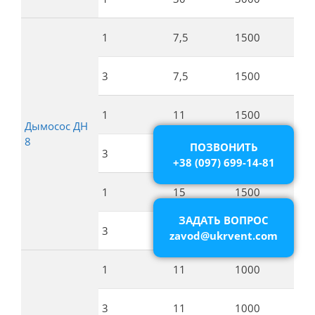
1
7,5
1500
9
3
7,5
1500
9
1
11
1500
9
Дымосос ДН
8
ПОЗВОНИТЬ
3
11
1500
9
+38 (097) 699-14-81
1
15
1500
9
ЗАДАТЬ ВОПРОС
3
15
1500
9
zavod@ukrvent.com
1
11
1000
8
3
11
1000
8