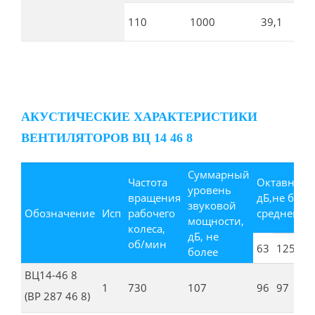
110
1000
39,1
АКУСТИЧЕСКИЕ ХАРАКТЕРИСТИКИ
ВЕНТИЛЯТОРОВ ВЦ 14 46 8
Суммарный
Частота
Октавные 
уровень
вращения
дБ,не боле
звуковой
Обозначение
Исп
рабочего
среднегеом
мощности,
колеса,
дБ, не
об/мин
63
125
25
более
ВЦ14-46 8
1
730
107
96
97
10
(ВР 287 46 8)