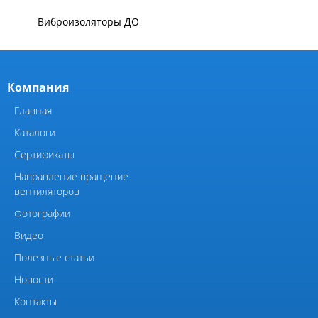
Циклон ЦРк
Циклон РИСИ
Циклон УЦ-38
Циклон УЦМ-38
Циклон ЦОК
Циклоны
РУКАВНЫЕ ПЫЛЕУЛОВИТЕЛИ
Пылеуловители ФРИР
ТЕПЛООБМЕННОЕ ОБОРУДОВАНИЕ
Калориферы,
Аппараты воздушного
воздухонагреватели
охлаждения (АВО)