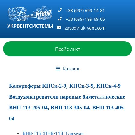
Перейти
к
+38 (097) 699-14-81
содержимому
+38 (099) 199-69-06
УКРВЕНТСИСТЕМЫ
zavod@ukrvent.com
Прайс-лист
Каталог
Калориферы КПСк-2-9, КПСк-3-9, КПСк-4-9
Воздухонагреватели паровые биметаллические
ВНП 113-205-04, ВНП 113-305-04, ВНП 113-405-
04
ВНВ-113 (ПНВ-113) Главная