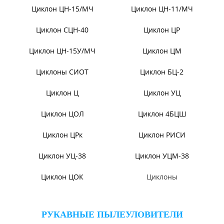
метрополитена
ТЯГОДУТЬЕВЫЕ МАШИНЫ
Тягодутьевые машины
Дымосос ДН 95-40
Дымосос ДН 106-39
Дымосос ДН №15-26
Дымосос Д-3,5М
Дымосос Д 167-37
Вентиляторы Д-3,5М t400
Дымососы ВЦКП-2219
Дымососы УЦВ
Вентиляторы ДНК и
ДНКМ
Вентиляторы ВОД-9/300
Вентиляторы для АЭС
Вентиляторы ВДН АС
Эксгаустер