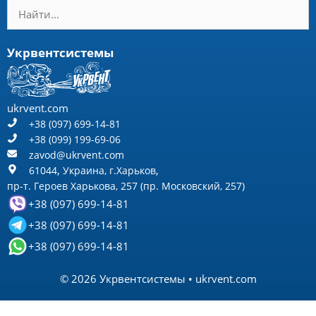
Направление вращение
вентиляторов
Фотографии
Видео
Полезные статьи
Новости
Контакты
Продукция
Вентиляторы радиальные
Вентиляторы пылевые
Вентиляторы крышные
Вентиляторы осевые
Тягодутьевые машины