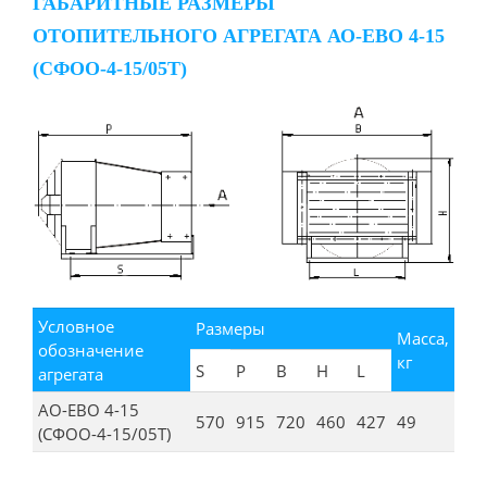
ГАБАРИТНЫЕ РАЗМЕРЫ
ОТОПИТЕЛЬНОГО АГРЕГАТА АО-ЕВО 4-15
(СФОО-4-15/05Т)
Условное
Размеры
Масса,
обозначение
кг
S
P
B
H
L
агрегата
АО-ЕВО 4-15
570
915
720
460
427
49
(СФОО-4-15/05Т)