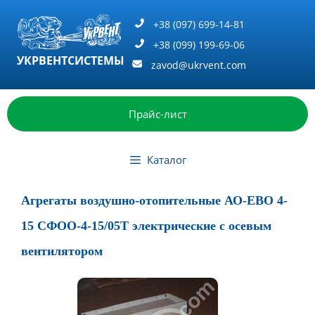
Перейти
к
+38 (097) 699-14-81
содержимому
+38 (099) 199-69-06
УКРВЕНТСИСТЕМЫ
zavod@ukrvent.com
Прайс-лист
Каталог
Агрегаты воздушно-отопительные АО-ЕВО 4-
15 СФОО-4-15/05Т электрические с осевым
вентилятором