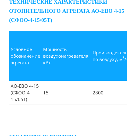
ТЕХНИЧЕСКИЕ ХАРАКТЕРИСТИКИ
ОТОПИТЕЛЬНОГО АГРЕГАТА АО-ЕВО 4-15
(СФОО-4-15/05Т)
Условное
Мощность
Производительнос
обозначение
воздухонагревателя,
3
по воздуху, м
/ч, н
агрегата
кВт
АО-ЕВО 4-15
(СФОО-4-
15
2800
15/05Т)