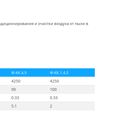
ндиционирования и очистки воздуха от пыли в
Ф-КК.4,5
Ф-КК.1.4,5
4250
4250
90
100
0.33
0.33
5.1
2