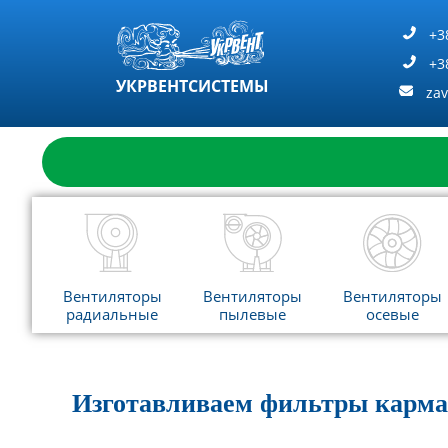
Перейти
к
+3
содержимому
+3
УКРВЕНТСИСТЕМЫ
za
Вентиляторы
Вентиляторы
Вентиляторы
радиальные
пылевые
осевые
Изготавливаем фильтры кар