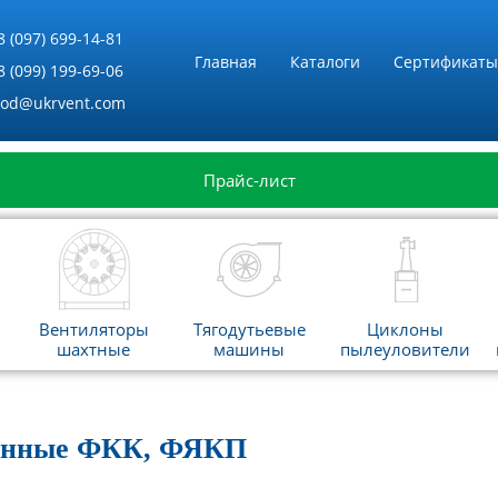
8 (097) 699-14-81
Главная
Каталоги
Сертификаты
8 (099) 199-69-06
vod@ukrvent.com
Прайс-лист
Вентиляторы
Тягодутьевые
Циклоны
шахтные
машины
пылеуловители
манные ФКК, ФЯКП