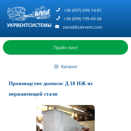
Перейти
к
+38 (097) 699-14-81
содержимому
+38 (099) 199-69-06
УКРВЕНТСИСТЕМЫ
zavod@ukrvent.com
Прайс-лист
Каталог
Производство дымосос Д 18 НЖ из
нержавеющей стали