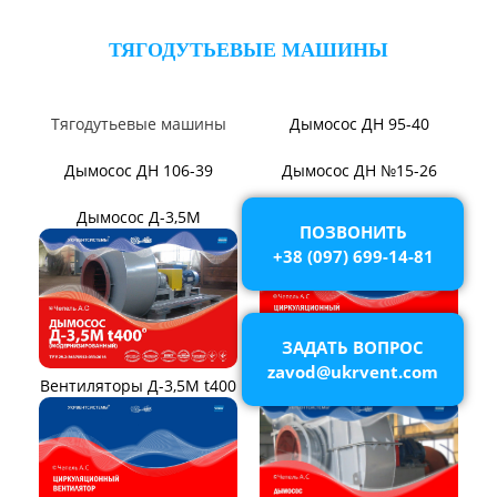
Вентилятор В1,0-260-5
ВЕНТИЛЯТОРЫ ШАХТНЫЕ
Вентиляторы главного
ПОЗВОНИТЬ
проветривания
+38 (097) 699-14-81
ЗАДАТЬ ВОПРОС
zavod@ukrvent.com
Вентиляторы местного