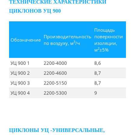
ТЕХНИЧЕСКИЕ ХАРАКТЕРИСТИКИ
ЦИКЛОНОВ УЦ 900
Площадь
Мас
Производительность
поверхности
Обозначение
цик
3
по воздуху, м
/ч
изоляции,
кг 
2
м
±5%
УЦ 900 1
2200-4000
8,6
181
УЦ 900 2
2200-4600
8,7
182
УЦ 900 3
2200-5150
8,7
183
УЦ 900 4
2200-5300
9
185
ЦИКЛОНЫ УЦ -УНИВЕРСАЛЬНЫЕ,