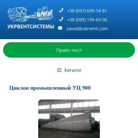
Перейти
к
+38 (097) 699-14-81
содержимому
+38 (099) 199-69-06
УКРВЕНТСИСТЕМЫ
zavod@ukrvent.com
Прайс-лист
Каталог
Циклон промышленный УЦ 900