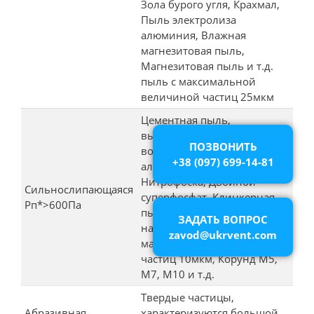
Зола бурого угля, Крахмал,
Пыль электролиза
алюминия, Влажная
магнезитовая пыль,
Магнезитовая пыль и т.д.
пыль с максимальной
величиной частиц 25мкм
Цементная пыль,
выделенная из влажного
ПОЗВОНИТЬ
воздуха, Гипсовая и
+38 (097) 699-14-81
алебастровая пыль,
Нитрофоска, Двойной
Сильнослипающаяся
суперфосфат, Клинкерная
Рп*>600Па
пыль, содержащая соли
ЗАДАТЬ ВОПРОС
натрия, Пыль с
zavod@ukrvent.com
максимальной величиной
частиц 10мкм, Корунд М5,
М7, М10 и т.д.
Твердые частицы,
Абразивная
характеризуются большой