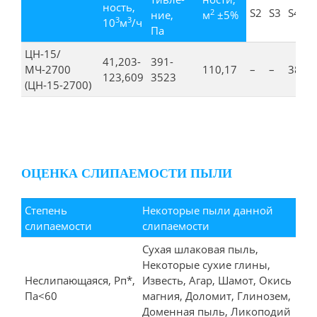
ность,
S2
S3
S4
2
ние,
м
±5%
3
3
10
м
/ч
Па
ЦН-15/
41,203-
391-
МЧ-2700
110,17
–
–
3854
123,609
3523
(ЦН-15-2700)
ОЦЕНКА СЛИПАЕМОСТИ ПЫЛИ
Степень
Некоторые пыли данной
слипаемости
слипаемости
Сухая шлаковая пыль,
Некоторые сухие глины,
Неслипающаяся, Рп*,
Известь, Агар, Шамот, Окись
Па<60
магния, Доломит, Глинозем,
Доменная пыль, Ликоподий