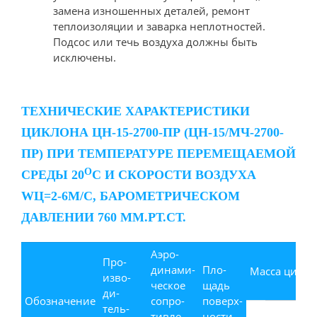
замена изношенных деталей, ремонт
теплоизоляции и заварка неплотностей.
Подсос или течь воздуха должны быть
исключены.
ТЕХНИЧЕСКИЕ ХАРАКТЕРИСТИКИ
ЦИКЛОНА ЦН-15-2700-ПР (ЦН-15/МЧ-2700-
ПР) ПРИ ТЕМПЕРАТУРЕ ПЕРЕМЕЩАЕМОЙ
О
СРЕДЫ 20
С И СКОРОСТИ ВОЗДУХА
WЦ=2-6М/С, БАРОМЕТРИЧЕСКОМ
ДАВЛЕНИИ 760 ММ.РТ.СТ.
Аэро-
Про-
динами-
Пло-
Масса цикло
изво-
ческое
щадь
ди-
Обозначение
сопро-
поверх-
тель-
тивле-
ности,