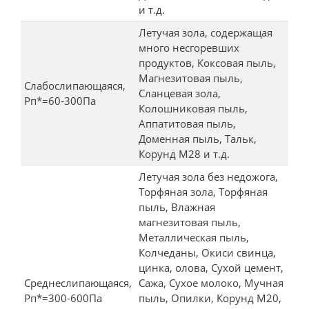
и т.д.
Летучая зола, содержащая
много несгоревших
продуктов, Коксовая пыль,
Магнезитовая пыль,
Слабослипающаяся,
Сланцевая зола,
Рп*=60-300Па
Колошниковая пыль,
Аппатитовая пыль,
Доменная пыль, Тальк,
Корунд М28 и т.д.
Летучая зола без недожога,
Торфяная зола, Торфяная
пыль, Влажная
магнезитовая пыль,
Металлическая пыль,
Колчеданы, Окиси свинца,
цинка, олова, Сухой цемент,
Среднеслипающаяся,
Сажа, Сухое молоко, Мучная
Рп*=300-600Па
пыль, Опилки, Корунд М20,