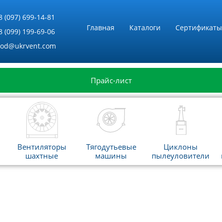
8 (097) 699-14-81
Главная
Каталоги
Сертификаты
8 (099) 199-69-06
vod@ukrvent.com
Прайс-лист
Вентиляторы
Тягодутьевые
Циклоны
шахтные
машины
пылеуловители