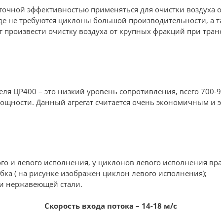
аточной эффективностью применяться для очистки воздуха о
де не требуются циклоны большой производительности, а 
ат произвести очистку воздуха от крупных фракций при тран
ля ЦР400 – это низкий уровень сопротивления, всего 700-
мощности. Данный агрегат считается очень экономичным и
о и левого исполнения, у циклонов левого исполнения вра
бка ( на рисунке изображен циклон левого исполнения);
 и нержавеющей стали.
Скорость входа потока – 14-18 м/c