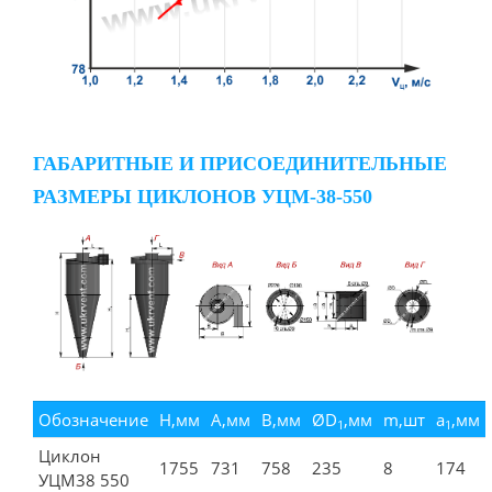
ГАБАРИТНЫЕ И ПРИСОЕДИНИТЕЛЬНЫЕ
РАЗМЕРЫ ЦИКЛОНОВ УЦМ-38-550
Обозначение
Н,мм
А,мм
B,мм
ØD
,мм
m,шт
а
,мм
1
1
Циклон
1755
731
758
235
8
174
УЦМ38 550