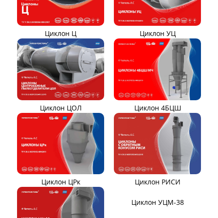
ДНКМ
Вентиляторы для АЭС
Вентиляторы ВОД-9/300
Вентиляторы ВДН АС
Эксгаустер
Клапаны ПГВУ
Направляющий аппарат
ОНА
Компенсаторы линзовые
ЦИКЛОНЫ ПЫЛЕУЛОВИТЕЛИ