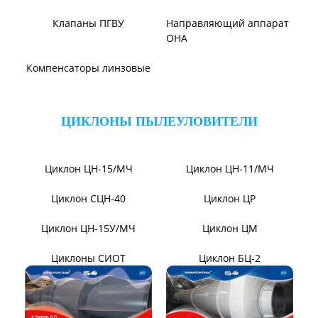
метрополитена
ТЯГОДУТЬЕВЫЕ МАШИНЫ
Тягодутьевые машины
Дымосос ДН 95-40
Дымосос ДН 106-39
Дымосос ДН №15-26
Дымосос Д-3,5М
Дымосос Д 167-37
Вентиляторы Д-3,5М t400
Дымососы ВЦКП-2219
Вентиляторы ДНК и
Дымососы УЦВ