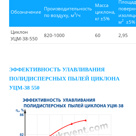
Площа
Масса
Производительность
поверх
Обозначение
циклона,
3
по воздуху, м
/ч
изоляц
кг ±5%
2
м
±5%
Циклон
820-1000
60
2,95
УЦМ-38-550
ЭФФЕКТИВНОСТЬ УЛАВЛИВАНИЯ
ПОЛИДИСПЕРСНЫХ ПЫЛЕЙ ЦИКЛОНА
УЦМ-38 550