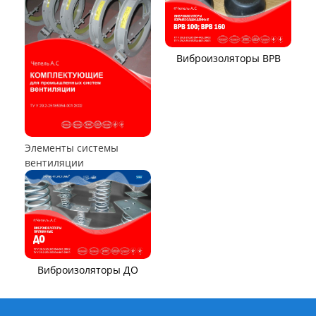
Пылеуловители ФРИР
ТЕПЛООБМЕННОЕ ОБОРУДОВАНИЕ
Калориферы,
Аппараты воздушного
воздухонагреватели
охлаждения (АВО)