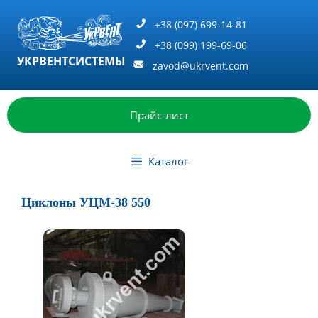
Перейти
к
+38 (097) 699-14-81
содержимому
+38 (099) 199-69-06
УКРВЕНТСИСТЕМЫ
zavod@ukrvent.com
Прайс-лист
Каталог
Циклоны УЦМ-38 550