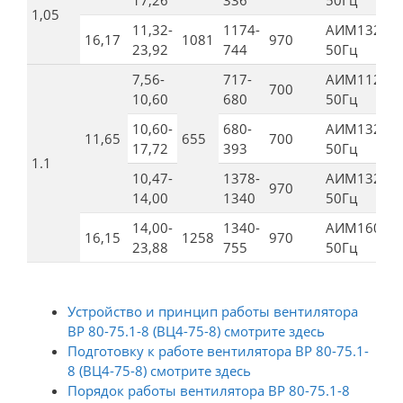
17,26
336
50Гц
1,05
11,32-
1174-
AИМ132М6
16,17
1081
970
23,92
744
50Гц
7,56-
717-
AИМ112МВ
700
10,60
680
50Гц
10,60-
680-
АИМ132S8,
11,65
655
700
17,72
393
50Гц
1.1
10,47-
1378-
АИМ132 М
970
14,00
1340
50Гц
14,00-
1340-
АИМ160S6,
16,15
1258
970
23,88
755
50Гц
Устройство и принцип работы вентилятора
ВР 80-75.1-8 (ВЦ4-75-8) смотрите здесь
Подготовку к работе вентилятора ВР 80-75.1-
8 (ВЦ4-75-8) смотрите здесь
Порядок работы вентилятора ВР 80-75.1-8