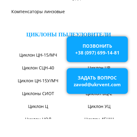
ВЕНТИЛЯТОРЫ ШАХТНЫЕ
Вентиляторы местного
Вентиляторы главного
проветривания
проветривания
ПОЗВОНИТЬ
Вентиляторы для
Установки УВЦГ
+38 (097) 699-14-81
метрополитена
ЗАДАТЬ ВОПРОС
ТЯГОДУТЬЕВЫЕ МАШИНЫ
zavod@ukrvent.com
Тягодутьевые машины
Дымосос ДН 95-40
Дымосос ДН 106-39
Дымосос ДН №15-26
Дымосос Д-3,5М
Дымосос Д 167-37