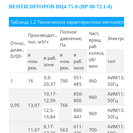
ВЕНТИЛЯТОРОВ ВЦ4-75-8 (ВР 88-72.1-8)
Таблица 1.2 Технические характеристики вентиляторов 
Полное
Част,
Производит.,
давление,
Электродви
вращ.
тыс. мЗ/ч
Относ,
Па
раб
диам.,
колеса,
в
в
в
D/Dh
в раб.
об/
ном.
ном.
раб.
тип
зоне
мин
реж.
реж.
зоне
9,9-
951-
АИМ132S6,
1
16
790
960
20,37
485
50Гц
10,17-
850-
АИМ112МВ
960
12,50
800
50Гц
0,95
13,97
766
12,5-
800-
АИМ132S6,
960
19,84
447
50Гц
8,17-
611-
AИМ112МВ
11,67
563
700