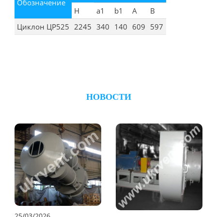
Обозначение
Н
а1
b1
А
B
Циклон ЦР525
2245
340
140
609
597
НОВОСТИ
25/03/2026