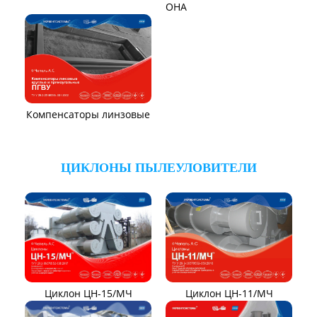
ТЯГОДУТЬЕВЫЕ МАШИНЫ
Тягодутьевые машины
Дымосос ДН 95-40
Дымосос ДН 106-39
Дымосос ДН №15-26
Дымосос Д-3,5М
Дымосос Д 167-37
Вентиляторы Д-3,5М t400
Дымососы ВЦКП-2219
Дымососы УЦВ
Вентиляторы ДНК и
ДНКМ
Вентиляторы ВОД-9/300
Вентиляторы для АЭС
Вентиляторы ВДН АС
Эксгаустер