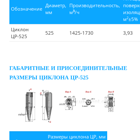
Диаметр,
Производительность,
поверх
Обозначение
3
мм
м
/ч
изоляц
2
м
±5%
Циклон
525
1425-1730
3,93
ЦР-525
ГАБАРИТНЫЕ И ПРИСОЕДИНИТЕЛЬНЫЕ
РАЗМЕРЫ ЦИКЛОНА ЦР-525
Размеры циклона ЦР, мм