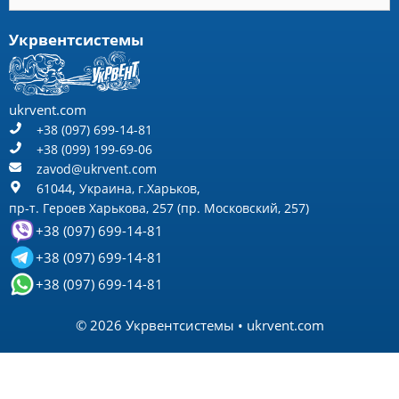
Новости
Контакты
Продукция
Вентиляторы радиальные
Вентиляторы пылевые
Вентиляторы крышные
Вентиляторы осевые
Тягодутьевые машины
Циклоны, пылеуловители
Агрегаты воздушно-отопительные
Калориферы
Фильтры, воздушные пылеуловители
Элементы систем вентиляции