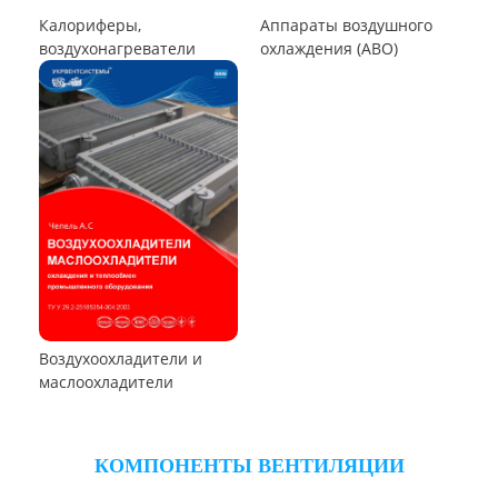
Циклоны СИОТ
Циклон Ц
Циклон УЦ
Циклон ЦОЛ
Циклон 4БЦШ
Циклон ЦРк
Циклон РИСИ
Циклон УЦ-38
Циклон УЦМ-38
Циклон ЦОК
Циклоны
РУКАВНЫЕ ПЫЛЕУЛОВИТЕЛИ
Пылеуловители ФРИР