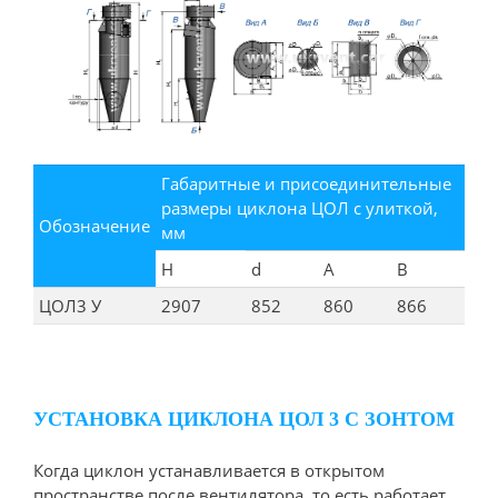
Габаритные и присоединительные
размеры циклона ЦОЛ с улиткой,
Обозначение
мм
H
d
А
В
ЦОЛ3 У
2907
852
860
866
УСТАНОВКА ЦИКЛОНА ЦОЛ 3 С ЗОНТОМ
Когда циклон устанавливается в открытом
пространстве после вентилятора, то есть работает