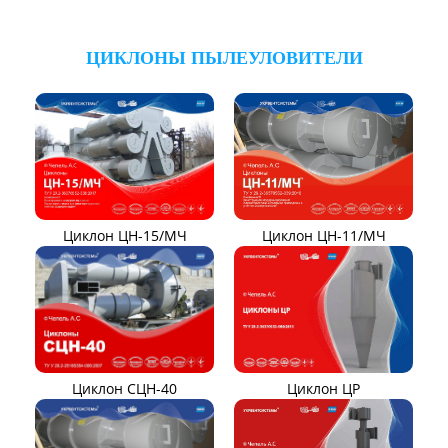
Тягодутьевые машины
Дымосос ДН 95-40
Дымосос ДН 106-39
Дымосос ДН №15-26
Дымосос Д-3,5М
Дымосос Д 167-37
Вентиляторы Д-3,5М t400
Дымососы ВЦКП-2219
Дымососы УЦВ
Вентиляторы ДНК и