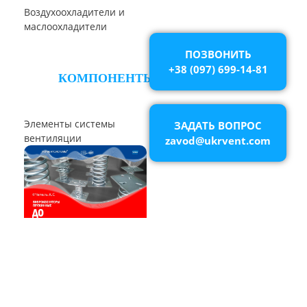
Циклон БЦ-2
Циклоны СИОТ
ПОЗВОНИТЬ
+38 (097) 699-14-81
Циклон Ц
Циклон УЦ
ЗАДАТЬ ВОПРОС
zavod@ukrvent.com
Циклон ЦОЛ
Циклон 4БЦШ
Циклон ЦРк
Циклон РИСИ
Циклон УЦ-38
Циклон УЦМ-38
Циклон ЦОК
Циклоны
РУКАВНЫЕ ПЫЛЕУЛОВИТЕЛИ