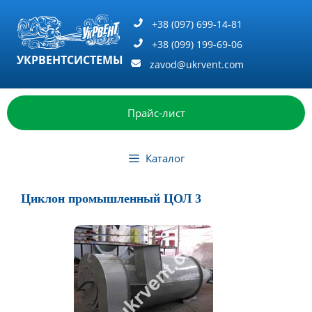
Перейти
к
+38 (097) 699-14-81
содержимому
+38 (099) 199-69-06
УКРВЕНТСИСТЕМЫ
zavod@ukrvent.com
Прайс-лист
Каталог
Циклон промышленный ЦОЛ 3