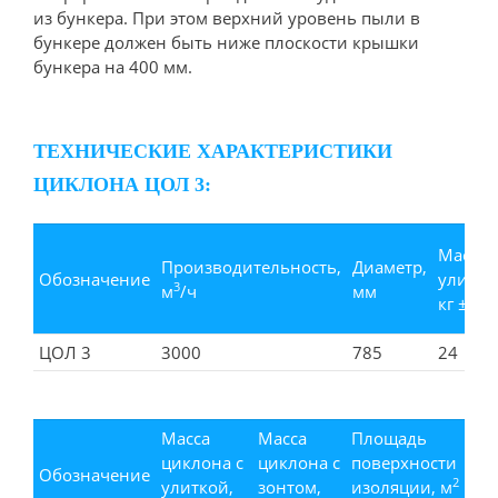
из бункера. При этом верхний уровень пыли в
бункере должен быть ниже плоскости крышки
бункера на 400 мм.
ТЕХНИЧЕСКИЕ
ХАРАКТЕРИСТИКИ
ЦИКЛОНА ЦОЛ 3
:
Масса
Производительность,
Диаметр,
Обозначение
улитки
3
м
/ч
мм
кг ±5%
ЦОЛ 3
3000
785
24
Масса
Масса
Площадь
циклона с
циклона с
поверхности
Обозначение
2
улиткой,
зонтом,
изоляции, м