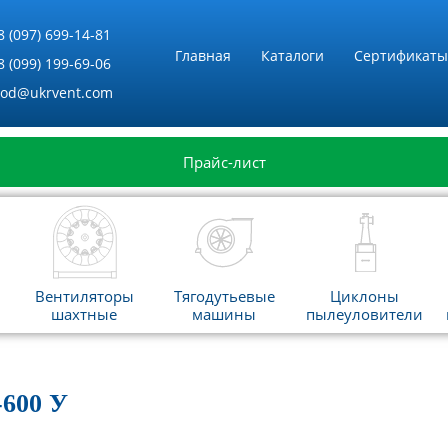
8 (097) 699-14-81
Главная
Каталоги
Сертификаты
8 (099) 199-69-06
vod@ukrvent.com
Прайс-лист
Вентиляторы
Тягодутьевые
Циклоны
шахтные
машины
пылеуловители
600 У