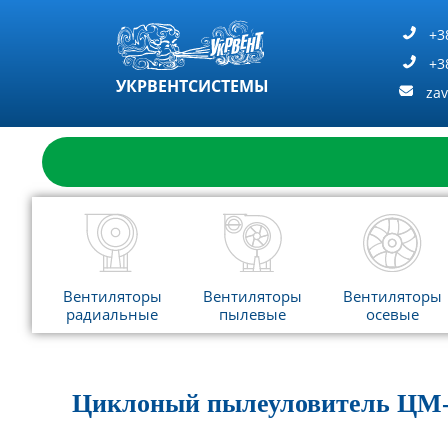
Перейти
к
+3
содержимому
+3
УКРВЕНТСИСТЕМЫ
za
Вентиляторы
Вентиляторы
Вентиляторы
радиальные
пылевые
осевые
Циклоный пылеуловитель ЦМ-