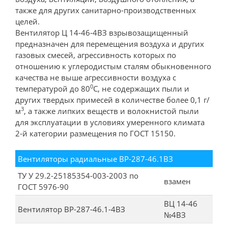
также для других санитарно-производственных
целей.
Вентилятор Ц 14-46-4ВЗ взрывозащищенный
предназначен для перемещения воздуха и других
газовых смесей, агрессивность которых по
отношению к углеродистым сталям обыкновенного
качества не выше агрессивности воздуха с
0
температурой до 80
С, не содержащих пыли и
других твердых примесей в количестве более 0,1 г/
3
м
, а также липких веществ и волокнистой пыли
для эксплуатации в условиях умеренного климата
2-й категории размещения по ГОСТ 15150.
Вентиляторы радиальные ВР-287-46.1ВЗ
ТУ У 29.2-25185354-003-2003 по
взамен
ГОСТ 5976-90
ВЦ 14-46
Вентилятор ВР-287-46.1-4ВЗ
№4ВЗ