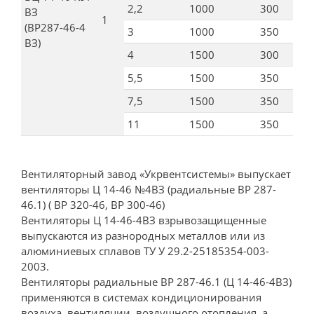
2,2
1000
300
ВЗ
1
(ВР287-46-4
3
1000
350
ВЗ)
4
1500
300
5,5
1500
350
7,5
1500
350
11
1500
350
Вентиляторный завод «Укрвентсистемы» выпускает
вентиляторы Ц 14-46 №4ВЗ (радиальные ВР 287-
46.1) ( ВР 320-46, ВР 300-46)
Вентиляторы Ц 14-46-4ВЗ взрывозащищенные
выпускаются из разнородных металлов или из
алюминиевых сплавов ТУ У 29.2-25185354-003-
2003.
Вентиляторы радиальные ВР 287-46.1 (Ц 14-46-4ВЗ)
применяются в системах кондиционирования
воздуха, вентиляции, воздушного отопления, а