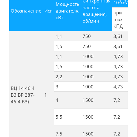
Синхронная
3
3
10
м
/ч
Мощность
частота
Обозначение
Исп
двигателя,
при
вращения,
в 
кВт
max
об/мин
зо
КПД
1,1
750
3,61
1,
1,5
750
3,61
1,
1,1
1000
4,73
2,
1,5
1000
4,73
2,
2,2
1000
4,73
2,
3
1000
4,73
2,
ВЦ 14 46 4
ВЗ ВР 287-
1
4
1500
7,2
3,
46-4 ВЗ)
5,5
1500
7,2
3,
7,5
1500
7,2
3,