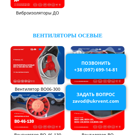
Виброизоляторы ДО
ВЕНТИЛЯТОРЫ ПЫЛЕВЫЕ
Вентилятор ВЦП 5-45
Вентилятор ВЦП 6-46
Вентилятор ВЦП
Вентилятор ВРПВ
ПОЗВОНИТЬ
+38 (097) 699-14-81
Вентилятор ВЦП 6-45
Вентилятор ВЦП 7-40
Вентилятор ВПЗ
Вентилятор В-ЦП8
ЗАДАТЬ ВОПРОС
zavod@ukrvent.com
Вентилятор В-Ц6-30
Виброизоляторы ВРВ