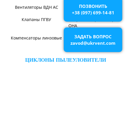
ВЕНТИЛЯТОРЫ ШАХТНЫЕ
ПОЗВОНИТЬ
+38 (097) 699-14-81
Вентиляторы местного
Вентиляторы главного
проветривания
проветривания
ЗАДАТЬ ВОПРОС
Вентиляторы для
Установки УВЦГ
zavod@ukrvent.com
метрополитена
ТЯГОДУТЬЕВЫЕ МАШИНЫ
Тягодутьевые машины
Дымосос ДН 95-40
Дымосос ДН 106-39
Дымосос ДН №15-26
Дымосос Д-3,5М
Дымосос Д 167-37
Вентиляторы Д-3,5М t400
Дымососы ВЦКП-2219