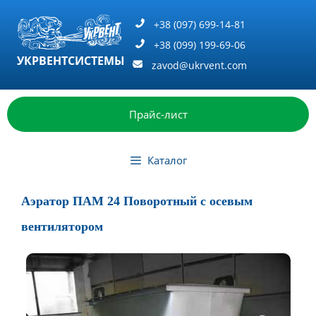
Перейти
к
+38 (097) 699-14-81
содержимому
+38 (099) 199-69-06
УКРВЕНТСИСТЕМЫ
zavod@ukrvent.com
Прайс-лист
Каталог
Аэратор ПАМ 24 Поворотный с осевым
вентилятором