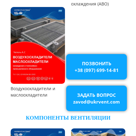
Пылеуловители ФРИР
ТЕПЛООБМЕННОЕ ОБОРУДОВАНИЕ
ПОЗВОНИТЬ
+38 (097) 699-14-81
Калориферы,
ЗАДАТЬ ВОПРОС
воздухонагреватели
zavod@ukrvent.com
Аппараты воздушного