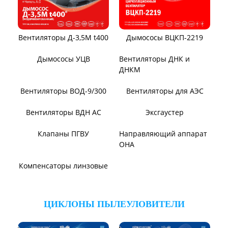
Тягодутьевые машины
Дымосос ДН 95-40
Дымосос ДН 106-39
Дымосос ДН №15-26
Дымосос Д-3,5М
Дымосос Д 167-37