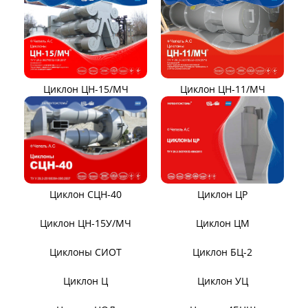
Вентиляторы Д-3,5М t400
Дымососы ВЦКП-2219
Дымососы УЦВ
Вентиляторы ДНК и
ДНКМ
Вентиляторы ВОД-9/300
Вентиляторы для АЭС
Вентиляторы ВДН АС
Эксгаустер
Клапаны ПГВУ
Направляющий аппарат
ОНА
Компенсаторы линзовые
ЦИКЛОНЫ ПЫЛЕУЛОВИТЕЛИ