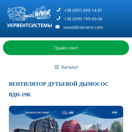
Перейти
к
+38 (097) 699-14-81
содержимому
+38 (099) 199-69-06
УКРВЕНТСИСТЕМЫ
zavod@ukrvent.com
Прайс-лист
Каталог
ВЕНТИЛЯТОР ДУТЬЕВОЙ ДЫМОСОС
ВДН-19К