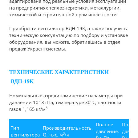
адаптирована под реальные условия эксплуатации
на предприятиях теплоэнергетики, металлургии,
химической и строительной промышленности.
Приобрести вентилятор ВДН-19К, а также получить
техническую консультацию по подбору и установке
оборудования, вы можете, обратившись в отдел
продаж Укрвентсистемы.
ТЕХНИЧЕСКИЕ ХАРАКТЕРИСТИКИ
ВДН-19К
Номинальные аэродинамические параметры при
давлении 1013 гПа, температуре 30ºС, плотности
3
газов 1,165 кг/м
Полное
Полно
Тип
Производительность,
давление,
давлен
3
вентилятора
Q, тыс. м
/ч