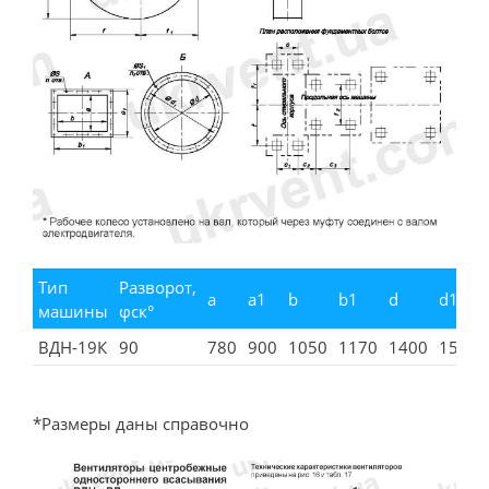
Тип
Разворот,
a
a1
b
b1
d
d1
машины
φск°
ВДН-19К
90
780
900
1050
1170
1400
1500
*Размеры даны справочно