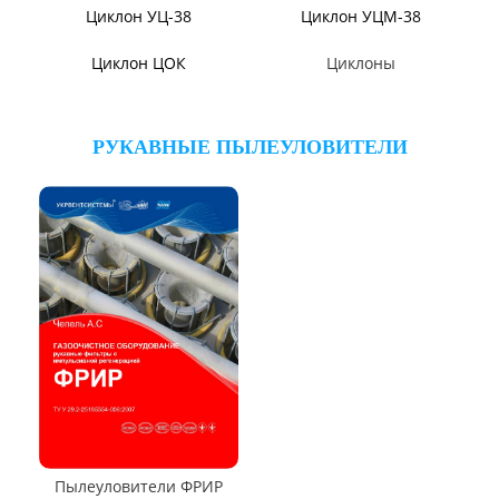
Вентиляторы ВДН АС
Эксгаустер
Клапаны ПГВУ
Направляющий аппарат
ОНА
Компенсаторы линзовые
ЦИКЛОНЫ ПЫЛЕУЛОВИТЕЛИ
Циклон ЦН-15/МЧ
Циклон ЦН-11/МЧ
Циклон СЦН-40
Циклон ЦР
Циклон ЦН-15У/МЧ
Циклон ЦМ
Циклоны СИОТ
Циклон БЦ-2
Циклон Ц
Циклон УЦ