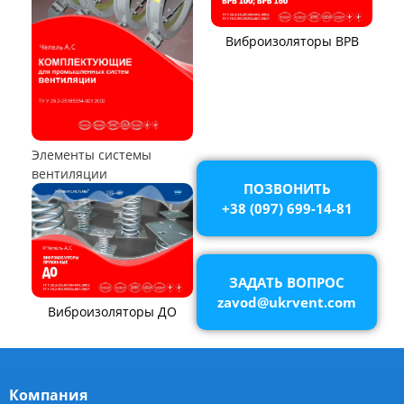
Аппараты воздушного
охлаждения (АВО)
ПОЗВОНИТЬ
+38 (097) 699-14-81
ЗАДАТЬ ВОПРОС
Воздухоохладители и
zavod@ukrvent.com
маслоохладители
КОМПОНЕНТЫ ВЕНТИЛЯЦИИ