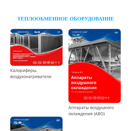
Циклон ЦОЛ
Циклон 4БЦШ
Циклон ЦРк
Циклон РИСИ
Циклон УЦ-38
Циклон УЦМ-38
Циклон ЦОК
Циклоны
РУКАВНЫЕ ПЫЛЕУЛОВИТЕЛИ