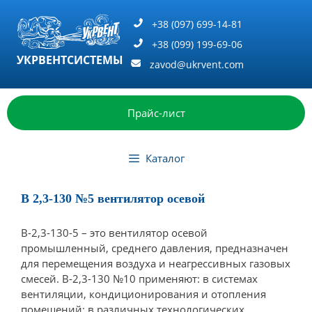
Перейти
к
+38 (097) 699-14-81
содержимому
+38 (099) 199-69-06
УКРВЕНТСИСТЕМЫ
zavod@ukrvent.com
Прайс-лист
Каталог
В 2,3-130 №5 вентилятор осевой
В-2,3-130-5 – это вентилятор осевой
промышленный, среднего давления, предназначен
для перемещения воздуха и неагрессивных газовых
смесей. В-2,3-130 №10 применяют: в системах
вентиляции, кондиционирования и отопления
помещений; в различных технологических