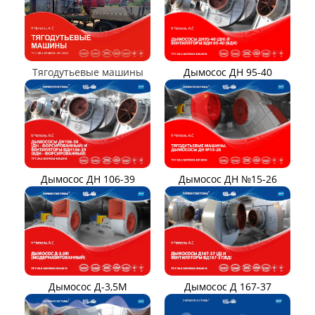
Вентилятор ВО06-300
Вентилятор В2,3-130
Вентилятор ВО-46-130
Вентилятор ВО
Вентилятор ВОТ
Аэратор ПАМ
Вентилятор В06-290-11
Вентилятор В06-298-11
Вентилятор В1,0-260-5
ВЕНТИЛЯТОРЫ ШАХТНЫЕ
Вентиляторы местного
Вентиляторы главного
проветривания
проветривания
Вентиляторы для
Установки УВЦГ
метрополитена