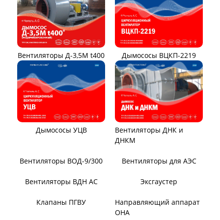
ТЯГОДУТЬЕВЫЕ МАШИНЫ
Тягодутьевые машины
Дымосос ДН 95-40
Дымосос ДН 106-39
Дымосос ДН №15-26