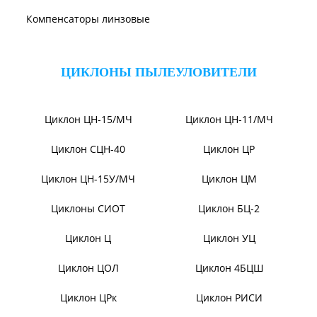
Дымосос Д-3,5М
Дымосос Д 167-37
Вентиляторы Д-3,5М t400
Дымососы ВЦКП-2219
Вентиляторы ДНК и
Дымососы УЦВ
ДНКМ
Вентиляторы ВОД-9/300
Вентиляторы для АЭС