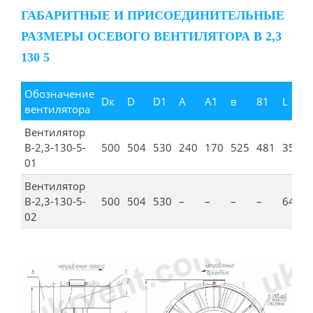
ГАБАРИТНЫЕ И ПРИСОЕДИНИТЕЛЬНЫЕ
РАЗМЕРЫ ОСЕВОГО ВЕНТИЛЯТОРА В 2,3
130 5
Обозначение
Dк
D
D1
А
А1
в
81
L
вентилятора
Вентилятор
В-2,3-130-5-
500
504
530
240
170
525
481
353
01
Вентилятор
В-2,3-130-5-
500
504
530
–
–
–
–
640
02