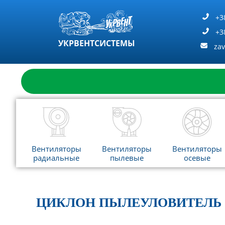
Перейти
к
+3
содержимому
+3
УКРВЕНТСИСТЕМЫ
za
Вентиляторы
Вентиляторы
Вентиляторы
радиальные
пылевые
осевые
ЦИКЛОН ПЫЛЕУЛОВИТЕЛЬ 