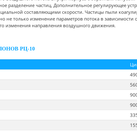
ое разделение частиц. Дополнительное регулирующее устр
циальной составляющими скорости. Частицы пыли коагулиру
о не только изменение параметров потока в зависимости о
ого изменения направления воздушного движения.
ОНОВ РЦ-10
Ци
49
56
90
90
33
15