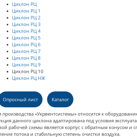
Циклон РЦ
Циклон РЦ 1
Циклон РЦ 2
Циклон РЦ 3
Циклон РЦ 4
Циклон РЦ 5
Циклон РЦ 6
Циклон РЦ 7
Циклон РЦ 8
Циклон РЦ 9
Циклон РЦ 10
Циклон РЦ НЖ
Опросный лист
Каталог
 производства «Укрвентсистемы» относится к оборудовани
кция данного циклона адаптирована под условия эксплуата
вой рабочей схемы является корпус с обратным конусом 
ение потока и стабильную степень очистки воздуха.