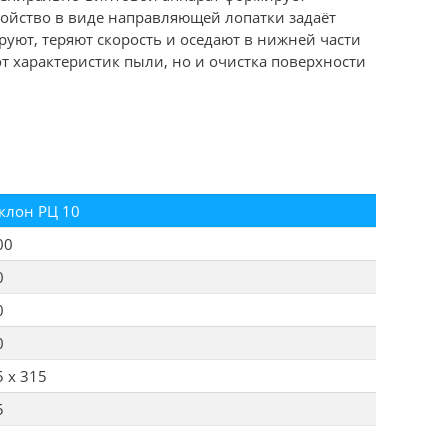
ойство в виде направляющей лопатки задаёт
ют, теряют скорость и оседают в нижней части
т характеристик пыли, но и очистка поверхности
клон РЦ 10
00
0
0
0
5 х 315
5