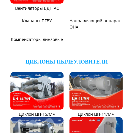
Дымосос ДН 106-39
Дымосос ДН №15-26
Дымосос Д-3,5М
Дымосос Д 167-37
Вентиляторы Д-3,5М t400
Дымососы ВЦКП-2219
Вентиляторы ДНК и
Дымососы УЦВ
ДНКМ
Вентиляторы ВОД-9/300
Вентиляторы для АЭС