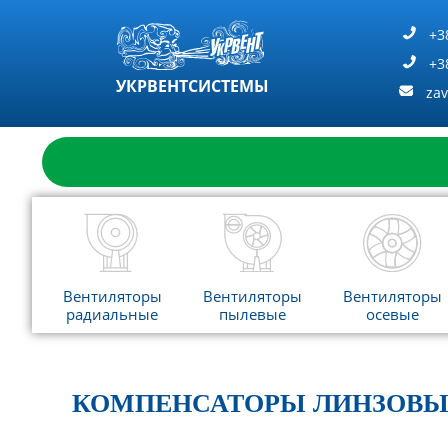
Перейти
к
+3
содержимому
+3
УКРВЕНТСИСТЕМЫ
za
Вентиляторы
Вентиляторы
Вентиляторы
радиальные
пылевые
осевые
КОМПЕНСАТОРЫ ЛИНЗОВЫЕ 