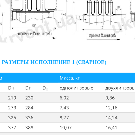
РАЗМЕРЫ ИСПОЛНЕНИЕ 1 (СВАРНОЕ)
м
Масса, кг
Dн
Dт
D
однолинзовые
двухлинзов
ф
219
230
6,02
9,86
273
284
7,43
12,16
325
336
8,77
14,24
377
388
10,07
16,41