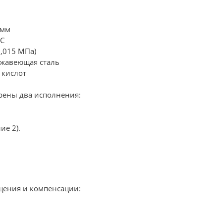
 мм
°С
0,015 МПа)
ржавеющая сталь
 кислот
рены два исполнения:
ие 2).
щения и компенсации: