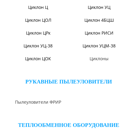
Вентиляторы ДНК и
Дымососы УЦВ
ДНКМ
Вентиляторы ВОД-9/300
Вентиляторы для АЭС
Вентиляторы ВДН АС
Эксгаустер
Клапаны ПГВУ
Направляющий аппарат
ОНА
Компенсаторы линзовые
ЦИКЛОНЫ ПЫЛЕУЛОВИТЕЛИ
Циклон ЦН-15/МЧ
Циклон ЦН-11/МЧ