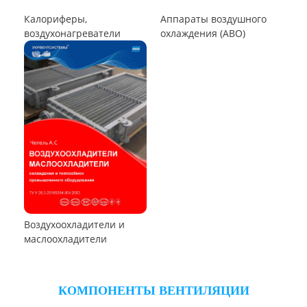
Циклон СЦН-40
Циклон ЦР
Циклон ЦН-15У/МЧ
Циклон ЦМ
Циклоны СИОТ
Циклон БЦ-2
Циклон Ц
Циклон УЦ
Циклон ЦОЛ
Циклон 4БЦШ
Циклон ЦРк
Циклон РИСИ
Циклон УЦ-38
Циклон УЦМ-38
Циклон ЦОК
Циклоны
РУКАВНЫЕ ПЫЛЕУЛОВИТЕЛИ
Пылеуловители ФРИР