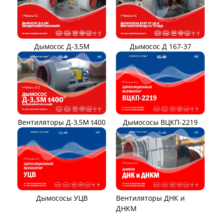
Вентиляторы местного
Вентиляторы главного
проветривания
проветривания
Вентиляторы для
Установки УВЦГ
метрополитена
ТЯГОДУТЬЕВЫЕ МАШИНЫ
Тягодутьевые машины
Дымосос ДН 95-40