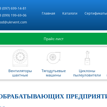
8 (097) 699-14-81
Главная
Каталоги
Сертификаты
8 (099) 199-69-06
vod@ukrvent.com
Прайс-лист
Вентиляторы
Тягодутьевые
Циклоны
шахтные
машины
пылеуловители
ООБРАБАТЫВАЮЩИХ ПРЕДПРИЯТИ