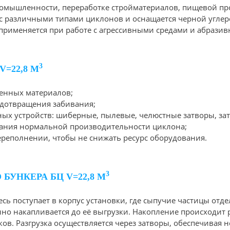
мышленности, переработке стройматериалов, пищевой про
я с различными типами циклонов и оснащается черной угл
316Ti) применяется при работе с агрессивными средами и абр
3
=22,8 М
ленных материалов;
едотвращения забивания;
ых устройств: шиберные, пылевые, челюстные затворы, зат
ания нормальной производительности циклона;
реполнении, чтобы не снижать ресурс оборудования.
3
УНКЕРА БЦ V=22,8 М
сь поступает в корпус установки, где сыпучие частицы отд
нно накапливается до её выгрузки. Накопление происходит 
ов. Разгрузка осуществляется через затворы, обеспечивая 