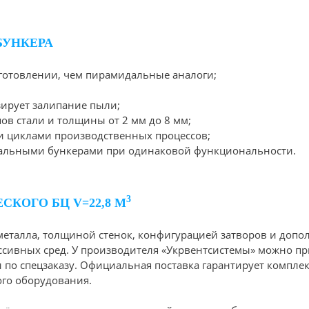
БУНКЕРА
зготовлении, чем пирамидальные аналоги;
ирует залипание пыли;
в стали и толщины от 2 мм до 8 мм;
 циклами производственных процессов;
дальными бункерами при одинаковой функциональности.
3
СКОГО БЦ V=22,8 М
металла, толщиной стенок, конфигурацией затворов и доп
ссивных сред. У производителя «Укрвентсистемы» можно п
и по спецзаказу. Официальная поставка гарантирует компле
го оборудования.