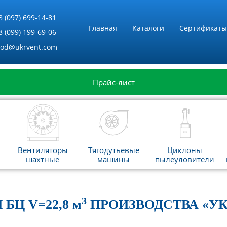
8 (097) 699-14-81
Главная
Каталоги
Сертификаты
8 (099) 199-69-06
vod@ukrvent.com
Прайс-лист
Вентиляторы
Тягодутьевые
Циклоны
шахтные
машины
пылеуловители
3
Ц V=22,8 м
ПРОИЗВОДСТВА «У