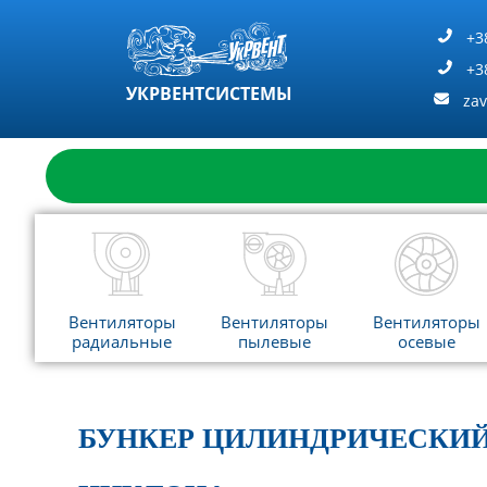
Перейти
к
+3
содержимому
+3
УКРВЕНТСИСТЕМЫ
za
Вентиляторы
Вентиляторы
Вентиляторы
радиальные
пылевые
осевые
БУНКЕР ЦИЛИНДРИЧЕСКИЙ Б