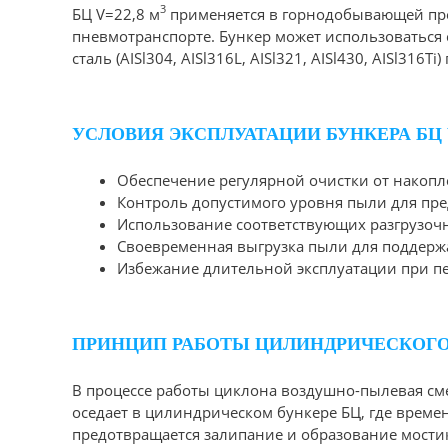
3
БЦ V=22,8 м
применяется в горнодобывающей про
пневмотранспорте. Бункер может использоватьс
сталь (AISl304, AISl316L, AISl321, AISl430, AISl
УСЛОВИЯ ЭКСПЛУАТАЦИИ БУНКЕРА БЦ V
Обеспечение регулярной очистки от накоп
Контроль допустимого уровня пыли для пр
Использование соответствующих разгрузочн
Своевременная выгрузка пыли для поддерж
Избежание длительной эксплуатации при пе
ПРИНЦИП РАБОТЫ ЦИЛИНДРИЧЕСКОГО Б
В процессе работы циклона воздушно-пылевая сме
оседает в цилиндрическом бункере БЦ, где време
предотвращается залипание и образование мостик