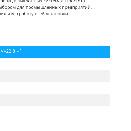
астиц в циклонных системах. Простота
 выбором для промышленных предприятий.
ильную работу всей установки.
3
 V=22,8 м