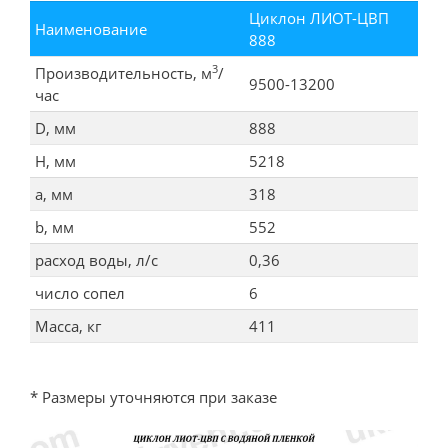
Циклон ЛИОТ-ЦВП
Наименование
888
3
Производительность, м
/
9500-13200
час
D, мм
888
Н, мм
5218
а, мм
318
b, мм
552
расход воды, л/с
0,36
число сопел
6
Масса, кг
411
* Размеры уточняются при заказе