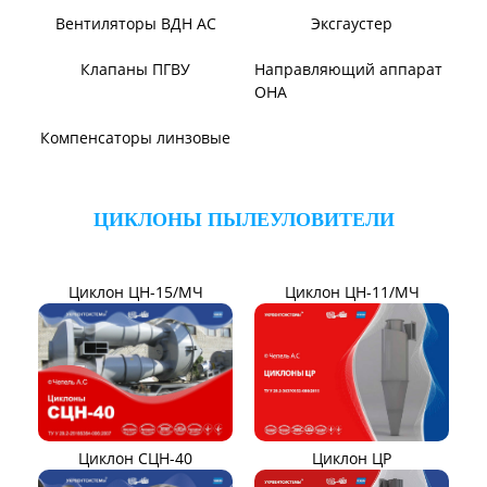
ТЯГОДУТЬЕВЫЕ МАШИНЫ
Тягодутьевые машины
Дымосос ДН 95-40
Дымосос ДН №15-26
Дымосос ДН 106-39
Дымосос Д-3,5М
Дымосос Д 167-37
Вентиляторы Д-3,5М t400
Дымососы ВЦКП-2219