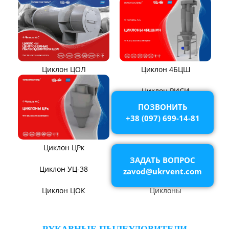
Циклон ЦР
Циклон СЦН-40
ПОЗВОНИТЬ
+38 (097) 699-14-81
Циклон ЦМ
Циклон ЦН-15У/МЧ
ЗАДАТЬ ВОПРОС
zavod@ukrvent.com
Циклон БЦ-2
Циклоны СИОТ
Циклон УЦ