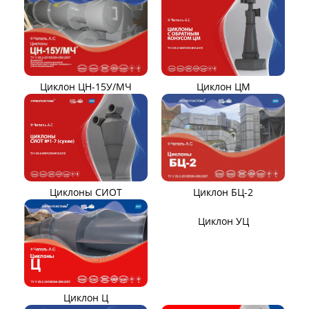
Дымососы УЦВ
Вентиляторы ДНК и
ДНКМ
Вентиляторы ВОД-9/300
Вентиляторы для АЭС
Вентиляторы ВДН АС
Эксгаустер
Клапаны ПГВУ
Направляющий аппарат
ОНА
Компенсаторы линзовые
ЦИКЛОНЫ ПЫЛЕУЛОВИТЕЛИ
Циклон ЦН-15/МЧ
Циклон ЦН-11/МЧ