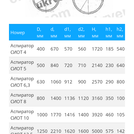
D,
d,
d1,
d2,
H,
h1,
h2,
h
Номер
мм
мм
мм
мм
мм
мм
мм
м
Аспиратор
400
670
570
560
1720
185
540
5
СИОТ 4
Аспиратор
500
840
720
710
2140
230
640
6
СИОТ 5
Аспиратор
630
1060
912
900
2570
290
800
7
СИОТ 6,3
Аспиратор
800
1400
1136
1120
3160
350
1000
9
СИОТ 8
Аспиратор
1000
1770
1416
1400
3920
460
1050
1
СИОТ 10
Аспиратор
1250
2210
1620
1600
5000
575
1420
1