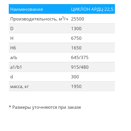
Наименование
ЦИКЛОН АРДЦ-22,5
3
Производительность, м
/ч
25500
D
1300
Н
6750
Н6
1650
а/Ь
645/375
а1/b1
915/480
d
300
масса, кг
1950
* Размеры уточняются при заказе