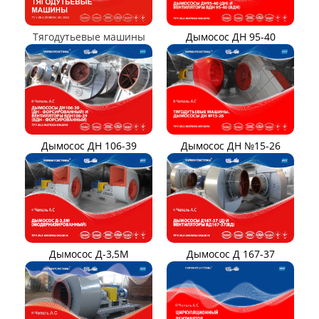
Вентилятор ВОТ
Аэратор ПАМ
Вентилятор В06-290-11
Вентилятор В06-298-11
Вентилятор В1,0-260-5
ВЕНТИЛЯТОРЫ ШАХТНЫЕ
Вентиляторы местного
Вентиляторы главного
проветривания
проветривания
Вентиляторы для
Установки УВЦГ
метрополитена
ТЯГОДУТЬЕВЫЕ МАШИНЫ