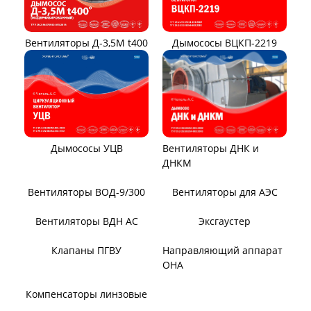
Тягодутьевые машины
Дымосос ДН 95-40
Дымосос ДН 106-39
Дымосос ДН №15-26