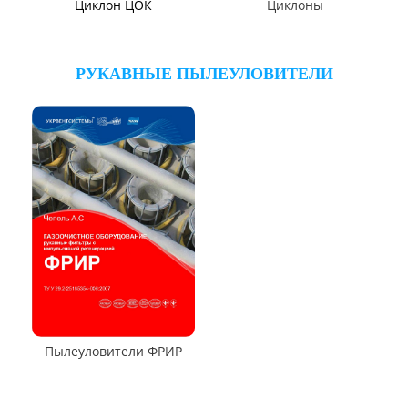
Клапаны ПГВУ
Направляющий аппарат
ОНА
Компенсаторы линзовые
ЦИКЛОНЫ ПЫЛЕУЛОВИТЕЛИ
Циклон ЦН-15/МЧ
Циклон ЦН-11/МЧ
Циклон СЦН-40
Циклон ЦР
Циклон ЦН-15У/МЧ
Циклон ЦМ
Циклоны СИОТ
Циклон БЦ-2
Циклон Ц
Циклон УЦ
Циклон ЦОЛ
Циклон 4БЦШ