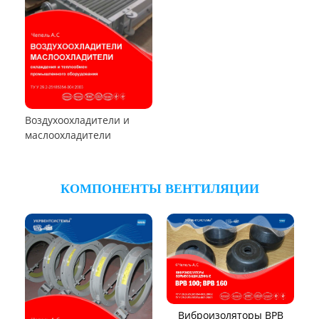
Пылеуловители ФРИР
ТЕПЛООБМЕННОЕ ОБОРУДОВАНИЕ
Калориферы,
воздухонагреватели
Аппараты воздушного
охлаждения (АВО)