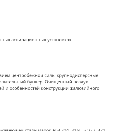
анных аспирационных установках.
ствием центробежной силы крупнодисперсные
накопительный бункер. Очищенный воздух
рей и особенностей конструкции жалюзийного
авеющей стали марок AISI 304, 316L, 316Ti, 321,