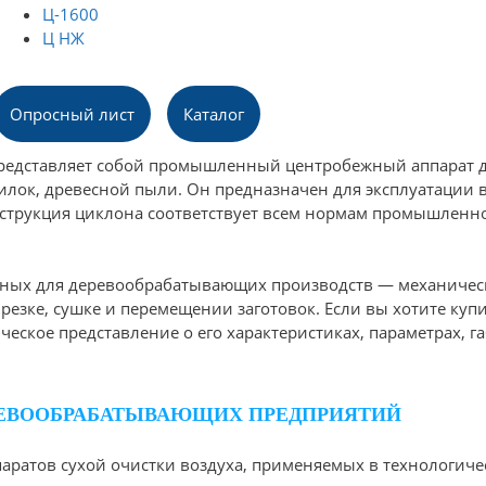
Ц-1600
Ц НЖ
Опросный лист
Каталог
представляет собой промышленный центробежный аппарат 
пилок, древесной пыли. Он предназначен для эксплуатации
трукция циклона соответствует всем нормам промышленно
чных для деревообрабатывающих производств — механиче
резке, сушке и перемещении заготовок. Если вы хотите ку
ческое представление о его характеристиках, параметрах, г
ЕРЕВООБРАБАТЫВАЮЩИХ ПРЕДПРИЯТИЙ
ппаратов сухой очистки воздуха, применяемых в технологич