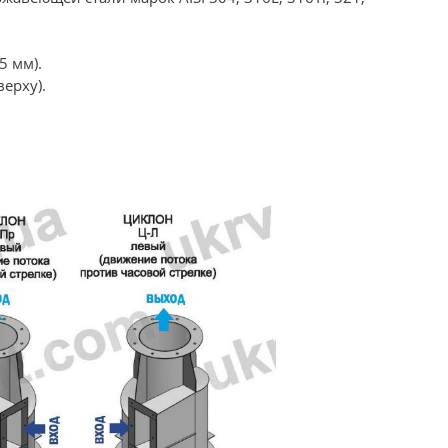
5 мм).
ерху).