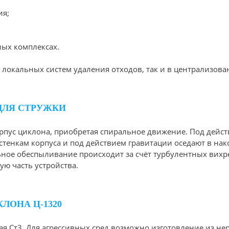
ия;
ых комплексах.
е локальных систем удаления отходов, так и в централизов
ДЛЯ СТРУЖКИ
рпус циклона, приобретая спиральное движение. Под дей
к стенкам корпуса и под действием гравитации оседают в 
ьное обеспыливание происходит за счёт турбулентных вих
ю часть устройства.
ОНА Ц-1320
ая Ст3. Для агрессивных сред возможно изготовление из нерж