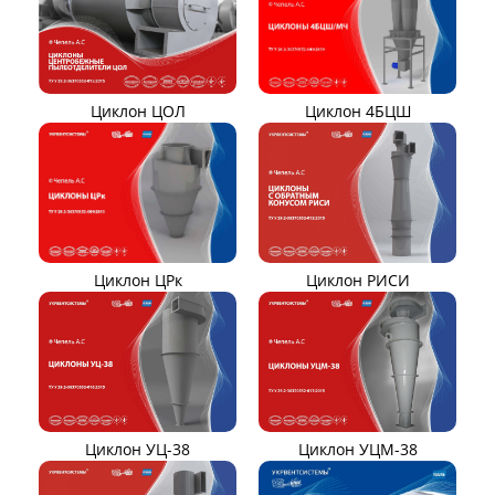
Дымосос Д-3,5М
Дымосос Д 167-37
Вентиляторы Д-3,5М t400
Дымососы ВЦКП-2219
Дымососы УЦВ
Вентиляторы ДНК и
ДНКМ
Вентиляторы ВОД-9/300
Вентиляторы для АЭС
Вентиляторы ВДН АС
Эксгаустер
Клапаны ПГВУ
Направляющий аппарат
ОНА
Компенсаторы линзовые
ЦИКЛОНЫ ПЫЛЕУЛОВИТЕЛИ
Циклон ЦН-15/МЧ
Циклон ЦН-11/МЧ