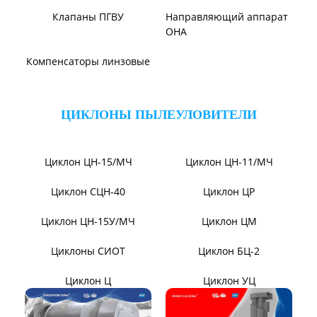
Вентилятор В1,0-260-5
ВЕНТИЛЯТОРЫ ШАХТНЫЕ
Вентиляторы местного
Вентиляторы главного
проветривания
проветривания
Вентиляторы для
Установки УВЦГ
метрополитена
ТЯГОДУТЬЕВЫЕ МАШИНЫ
Тягодутьевые машины
Дымосос ДН 95-40
Дымосос ДН 106-39
Дымосос ДН №15-26