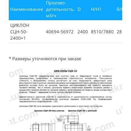
Произво­
Наименование
дительность,
D
Н/Н1
В/В2
м3/ч
ЦИКЛОН
СЦН-50-
40694-56972
2400
8510/7880
2880
2400×1
* Размеры уточняются при заказе