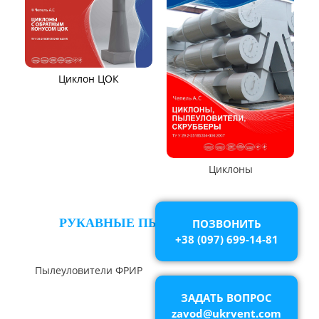
Циклон СЦН-40
Циклон ЦР
Циклон ЦН-15У/МЧ
Циклон ЦМ
Циклоны СИОТ
Циклон БЦ-2
Циклон Ц
Циклон УЦ
ПОЗВОНИТЬ
Циклон ЦОЛ
Циклон 4БЦШ
+38 (097) 699-14-81
ЗАДАТЬ ВОПРОС
zavod@ukrvent.com