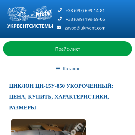
Перейти
к
+38 (097) 699-14-81
содержимому
+38 (099) 199-69-06
УКРВЕНТСИСТЕМЫ
zavod@ukrvent.com
Прайс-лист
Каталог
ЦИКЛОН ЦН-15У-850 УКОРОЧЕННЫЙ:
ЦЕНА, КУПИТЬ, ХАРАКТЕРИСТИКИ,
РАЗМЕРЫ