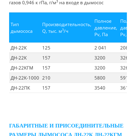
3
газов 0,946 к гПа, г/м
на входе в дымосос
Полное
Полно
Тип
Производительность,
давление,
давлен
3
дымососа
Q, тыс. м
/ч
Pv, Па
Pv, кгс
ДН-22К
125
2 041
208
ДН-22К
157
3200
326
ДН-22КГМ
157
3200
326
ДН-22К-1000
210
5800
591
ДН-22ПК
157
3540
361
ГАБАРИТНЫЕ И ПРИСОЕДИНИТЕЛЬНЫЕ
РАЗМЕРЫ ДЫМОСОСА ДН-22К ДН-22КГМ