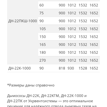
60
900
1012
1532
1652
165
75
900
1012
1532
1652
165
ДН-22ПКШ-1000
90
900
1012
1532
1652
165
105
900
1012
1532
1652
165
150
900
1012
1532
1652
165
165
900
1012
1532
1652
165
180
900
1012
1532
1652
165
270
900
1012
1532
1652
165
ДН-22К-1000
90
818
930
1528
1652
165
*Размеры даны справочно
Дымососы ДН-22К, ДН-22КГМ, ДН-22К-1000 и
ДН-22ПК от Укрвентсистемы — это оптимальное
решение для надёжного отвода дымовых газов на