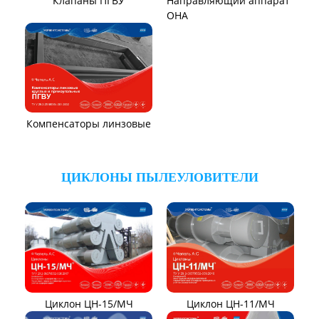
Вентиляторы местного
Вентиляторы главного
проветривания
проветривания
Вентиляторы для
Установки УВЦГ
метрополитена
ТЯГОДУТЬЕВЫЕ МАШИНЫ
Тягодутьевые машины
Дымосос ДН 95-40
Дымосос ДН 106-39
Дымосос ДН №15-26
Дымосос Д-3,5М
Дымосос Д 167-37
Вентиляторы Д-3,5М t400
Дымососы ВЦКП-2219
Дымососы УЦВ
Вентиляторы ДНК и
ДНКМ