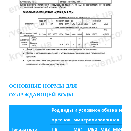
ОСНОВНЫЕ НОРМЫ ДЛЯ
ОХЛАЖДАЮЩЕЙ ВОДЫ
Род воды и условное обозначени
пресная
минерализованная
Показатели
ПВ
МВ1
МВ2
МВ3
МВ4
М