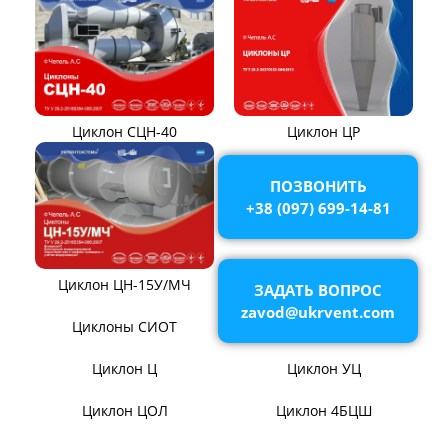
Вентиляторы ВОД-9/300
Вентиляторы для АЭС
Вентиляторы ВДН АС
Эксгаустер
Клапаны ПГВУ
Направляющий аппарат
ОНА
ПОЗВОНИТЬ
+38 (097) 699-14-81
Компенсаторы линзовые
ЗАДАТЬ ВОПРОС
zavod@ukrvent.com
ЦИКЛОНЫ ПЫЛЕУЛОВИТЕЛИ