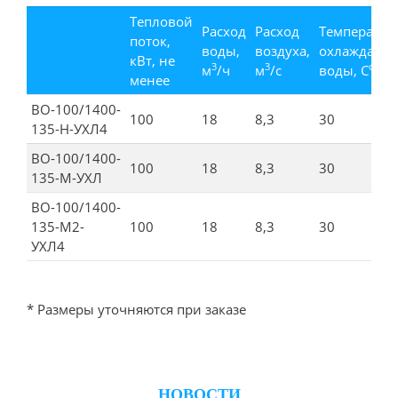
Тепловой
Расход
Расход
Температур
поток,
воды,
воздуха,
охлаждающ
кВт, не
3
3
о
м
/ч
м
/с
воды, С
менее
ВО-100/1400-
100
18
8,3
30
135-Н-УХЛ4
ВО-100/1400-
100
18
8,3
30
135-М-УХЛ
ВО-100/1400-
135-М2-
100
18
8,3
30
УХЛ4
* Размеры уточняются при заказе
НОВОСТИ