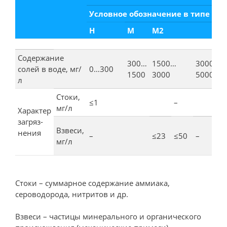
Условное обозначение в типе во
Н
М
М2
Содержание
300…
1500…
3000…
солей в воде, мг/
0…300
1500
3000
5000
л
Стоки,
≤1
–
≤1
мг/л
Характер
загряз­
Взвеси,
нения
–
≤23
≤50
–
≤2
мг/л
Стоки – суммарное содержание аммиака,
сероводорода, нитритов и др.
Взвеси – частицы минерального и органического