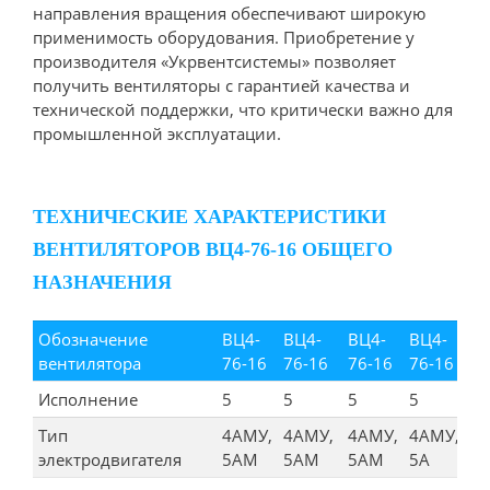
направления вращения обеспечивают широкую
применимость оборудования. Приобретение у
производителя «Укрвентсистемы» позволяет
получить вентиляторы с гарантией качества и
технической поддержки, что критически важно для
промышленной эксплуатации.
ТЕХНИЧЕСКИЕ ХАРАКТЕРИСТИКИ
ВЕНТИЛЯТОРОВ ВЦ4-76-16 ОБЩЕГО
НАЗНАЧЕНИЯ
Обозначение
ВЦ4-
ВЦ4-
ВЦ4-
ВЦ4-
вентилятора
76-16
76-16
76-16
76-16
Исполнение
5
5
5
5
Тип
4АМУ,
4АМУ,
4АМУ,
4АМУ,
электродвигателя
5АМ
5АМ
5АМ
5А