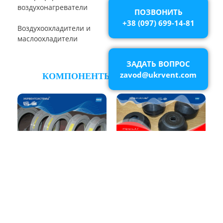
ПОЗВОНИТЬ
+38 (097) 699-14-81
Циклон Ц
ЗАДАТЬ ВОПРОС
Циклон ЦОЛ
Циклон 4БЦШ
zavod@ukrvent.com
Циклон ЦРк
Циклон РИСИ
Циклон УЦ-38
Циклон УЦМ-38
Циклон ЦОК
Циклоны
РУКАВНЫЕ ПЫЛЕУЛОВИТЕЛИ
Пылеуловители ФРИР