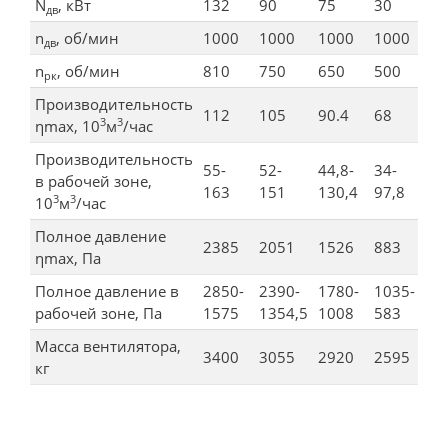
N
, кВт
132
90
75
30
дв
n
, об/мин
1000
1000
1000
1000
дв
n
, об/мин
810
750
650
500
рк
Производительность
112
105
90.4
68
3
3
ηmax, 10
м
/час
Производительность
55-
52-
44,8-
34-
в рабочей зоне,
163
151
130,4
97,8
3
3
10
м
/час
Полное давление
2385
2051
1526
883
ηmax, Па
Полное давление в
2850-
2390-
1780-
1035-
рабочей зоне, Па
1575
1354,5
1008
583
Масса вентилятора,
3400
3055
2920
2595
кг