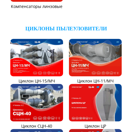
ТЯГОДУТЬЕВЫЕ МАШИНЫ
Тягодутьевые машины
Дымосос ДН 95-40
Дымосос ДН 106-39
Дымосос ДН №15-26
Дымосос Д-3,5М
Дымосос Д 167-37
Вентиляторы Д-3,5М t400
Дымососы ВЦКП-2219
Дымососы УЦВ
Вентиляторы ДНК и
ДНКМ
Вентиляторы ВОД-9/300
Вентиляторы для АЭС
Вентиляторы ВДН АС
Эксгаустер
Клапаны ПГВУ
Направляющий аппарат
ОНА