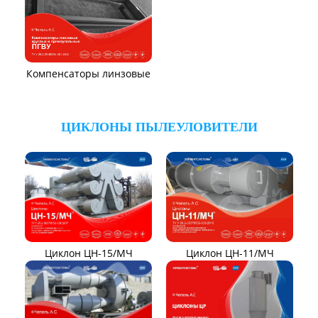
Дымососы УЦВ
Вентиляторы ДНК и
ДНКМ
Вентиляторы ВОД-9/300
Вентиляторы для АЭС
Вентиляторы ВДН АС
Эксгаустер
Клапаны ПГВУ
Направляющий аппарат
ОНА
Компенсаторы линзовые
ЦИКЛОНЫ ПЫЛЕУЛОВИТЕЛИ