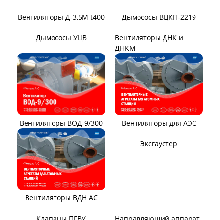
метрополитена
ТЯГОДУТЬЕВЫЕ МАШИНЫ
Тягодутьевые машины
Дымосос ДН 95-40
Дымосос ДН 106-39
Дымосос ДН №15-26
Дымосос Д-3,5М
Дымосос Д 167-37
Вентиляторы Д-3,5М t400
Дымососы ВЦКП-2219
Дымососы УЦВ
Вентиляторы ДНК и
ДНКМ