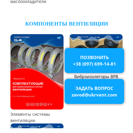
Пылеуловители ФРИР
ТЕПЛООБМЕННОЕ ОБОРУДОВАНИЕ
Калориферы,
Аппараты воздушного
воздухонагреватели
охлаждения (АВО)
ПОЗВОНИТЬ
+38 (097) 699-14-81
Воздухоохладители и
маслоохладители
ЗАДАТЬ ВОПРОС
zavod@ukrvent.com
КОМПОНЕНТЫ ВЕНТИЛЯЦИИ