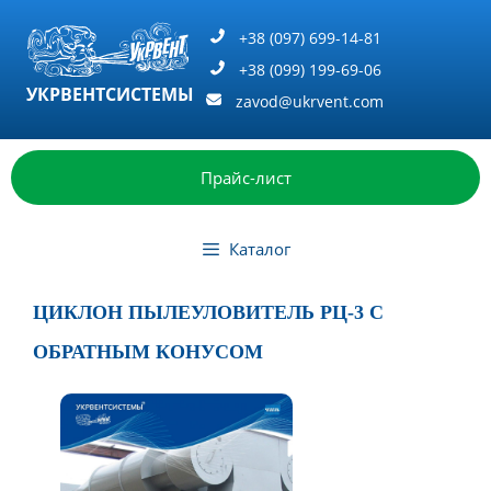
Перейти
к
+38 (097) 699-14-81
содержимому
+38 (099) 199-69-06
УКРВЕНТСИСТЕМЫ
zavod@ukrvent.com
Прайс-лист
Каталог
ЦИКЛОН ПЫЛЕУЛОВИТЕЛЬ РЦ-3 С
ОБРАТНЫМ КОНУСОМ