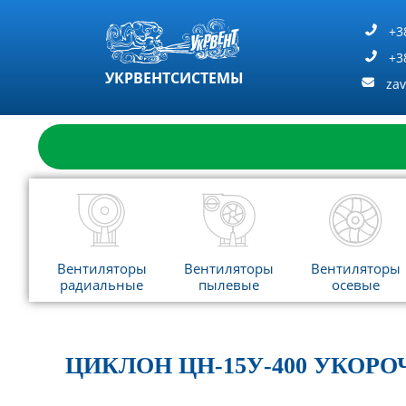
Перейти
к
+3
содержимому
+3
УКРВЕНТСИСТЕМЫ
za
Вентиляторы
Вентиляторы
Вентиляторы
радиальные
пылевые
осевые
ЦИКЛОН ЦН-15У-400 УКОР