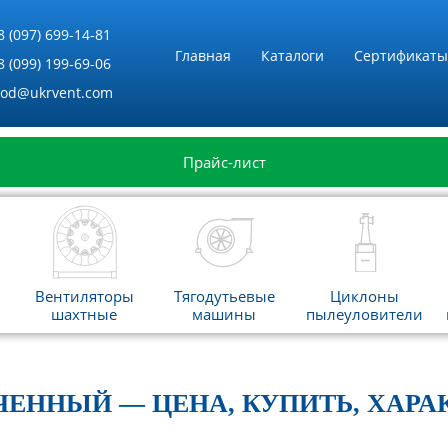
8 (097) 699-14-81
Главная
Каталоги
Сертификаты
8 (099) 199-69-06
vod@ukrvent.com
Прайс-лист
Вентиляторы
Тягодутьевые
Циклоны
шахтные
машины
пылеуловители
ОЧЕННЫЙ — ЦЕНА, КУПИТЬ, ХАР