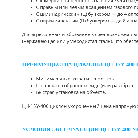
С камерой очищенного газа в виде улитки (У)
С правым или левым вращением газового по
С цилиндрическим (Ц) бункером — до 4 апп
С пирамидальным (П) бункером — до 8 апп
Для агрессивных и абразивных сред возможна изгот
(нержавеющая или углеродистая сталь), что обес
ПРЕИМУЩЕСТВА ЦИКЛОНА ЦН-15У-400
Минимальные затраты на монтаж.
Поставка в собранном виде (или разобранн
Быстрая установка на объекте.
ЦН-15У-400 циклон укороченный цена напрямую з
УСЛОВИЯ ЭКСПЛУАТАЦИИ ЦН-15У-400