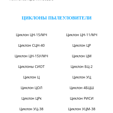
Дымосос Д-3,5М
Дымосос Д 167-37
Дымососы ВЦКП-2219
Вентиляторы Д-3,5М t400
Дымососы УЦВ
Вентиляторы ДНК и
ДНКМ
Вентиляторы ВОД-9/300
Вентиляторы для АЭС
Вентиляторы ВДН АС
Эксгаустер
Клапаны ПГВУ
Направляющий аппарат
ОНА
Компенсаторы линзовые