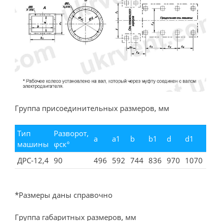
Группа присоединительных размеров, мм
Тип
Разворот,
a
a1
b
b1
d
d1
n
машины
φск°
ДРС-12,4
90
496
592
744
836
970
1070
16
*Размеры даны справочно
Группа габаритных размеров, мм