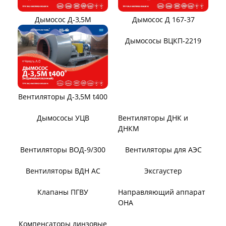
Тягодутьевые машины
Дымосос ДН 95-40
Дымосос ДН 106-39
Дымосос ДН №15-26