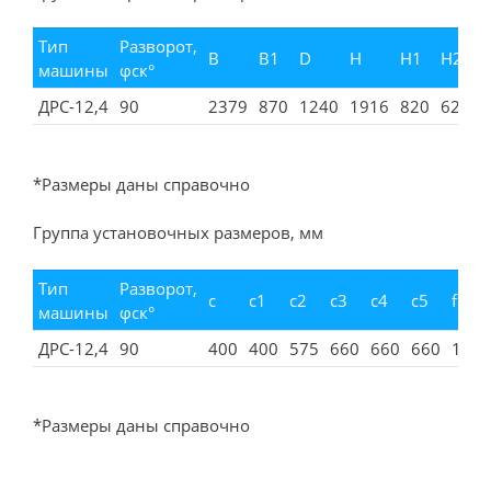
Тип
Разворот,
B
B1
D
H
H1
H2
машины
φск°
ДРС-12,4
90
2379
870
1240
1916
820
620
6
*Размеры даны справочно
Группа установочных размеров, мм
Тип
Разворот,
c
c1
c2
c3
c4
с5
f
машины
φск°
ДРС-12,4
90
400
400
575
660
660
660
1034
*Размеры даны справочно