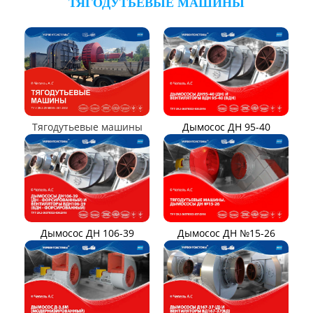
Вентилятор ВО-46-130
Вентилятор ВО
Вентилятор ВОТ
Аэратор ПАМ
Вентилятор В06-290-11
Вентилятор В06-298-11
Вентилятор В1,0-260-5
ВЕНТИЛЯТОРЫ ШАХТНЫЕ
Вентиляторы местного
Вентиляторы главного
проветривания
проветривания
Вентиляторы для
Установки УВЦГ
метрополитена
ТЯГОДУТЬЕВЫЕ МАШИНЫ