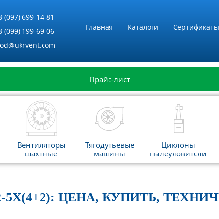
8 (097) 699-14-81
Главная
Каталоги
Сертификаты
8 (099) 199-69-06
vod@ukrvent.com
Прайс-лист
Вентиляторы
Тягодутьевые
Циклоны
шахтные
машины
пылеуловители
5Х(4+2): ЦЕНА, КУПИТЬ, ТЕХН