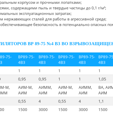
иральным корпусом и прочными лопатками;
ями, содержащими пыль и твердые частицы до 0,1 г/м³;
мальных эксплуатационных затратах;
м нержавеющих сталей для работы в агрессивной среде;
обеспечивающее безопасность в потенциально опасных по
ИЛЯТОРОВ ВР 89-75 №4 ВЗ ВО ВЗРЫВОЗАЩИ
89-75-
ВР89-75-
ВР89-75-
ВР89-75-
ВР89-75-
ВР89-75
З
4ВЗ
4ВЗ
4ВЗ
4ВЗ
4ВЗ
1
1
1
1
1
9
0,95
0,95
1
1
1,05
ИМ-М,
АИМ-М,
АИММ,
АИМ-М,
АИММ,
ВА, АИ
ИММ
АИМ
АИМ
АИМ
АИМ
АИМ
0,55
4
0,55
4
1,1
00
1500
3000
1500
3000
1500