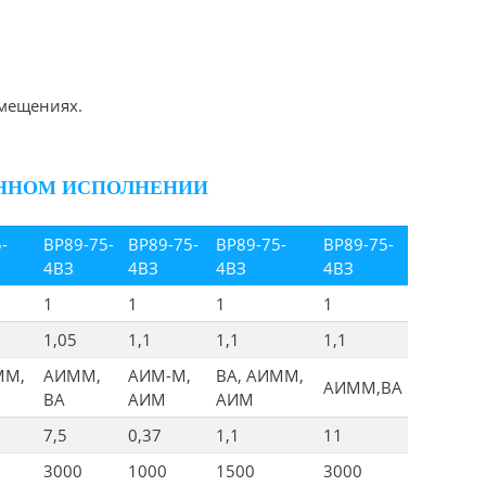
мещениях.
ЩЕННОМ ИСПОЛНЕНИИ
-
ВР89-75-
ВР89-75-
ВР89-75-
ВР89-75-
4ВЗ
4ВЗ
4ВЗ
4ВЗ
1
1
1
1
1,05
1,1
1,1
1,1
ММ,
АИММ,
АИМ-М,
ВА, АИММ,
АИММ,ВА
ВА
АИМ
АИМ
7,5
0,37
1,1
11
3000
1000
1500
3000