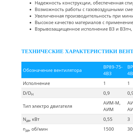
Надежность конструкции, обеспеченная сп
Возможность работы с газовоздушными смес
Увеличенная производительность при мини
Высокое качество материалов с применение
Взрывозащищенное исполнение ВЗ и ВЗпч, 
ТЕХНИЧЕСКИЕ ХАРАКТЕРИСТИКИ ВЕНТ
ВР89-75-
ВР
Обозначение вентилятора
4ВЗ
4В
Исполнение
1
1
D/D
0,9
0,
H
АИМ-М,
А
Тип электро двигателя
АИМ
А
N
, кВт
0,55
3
дв
n
, об/мин
1500
30
дв