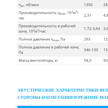
n
, об/мин
1350
28
рк
3
3
Производительность η
, 10
м
/
max
2,31
4,
час
Производительность в рабочей
1,72-3,44
3,
3
3
зоне, 10
м
/час
Полное давление η
, Па
293
12
max
Полное давление в рабочей зоне,
346-130
15
Па
Масса вентилятора, кг
58,5
93
АКУСТИЧЕСКИЕ ХАРАКТЕРИСТИКИ ВЕН
СТОРОНЫ НАГНЕТАНИЯ В РЕЖИМЕ МА