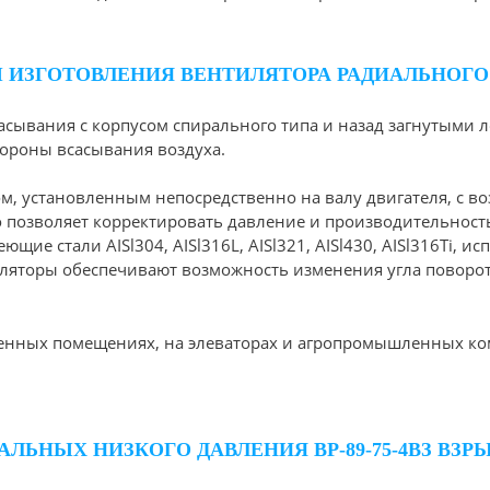
 ИЗГОТОВЛЕНИЯ ВЕНТИЛЯТОРА РАДИАЛЬНОГО 
асывания с корпусом спирального типа и назад загнутыми л
тороны всасывания воздуха.
м, установленным непосредственно на валу двигателя, с в
о позволяет корректировать давление и производительност
ие стали AISl304, AISl316L, AISl321, AISl430, AISl316Ti, 
иляторы обеспечивают возможность изменения угла поворо
енных помещениях, на элеваторах и агропромышленных ком
ЛЬНЫХ НИЗКОГО ДАВЛЕНИЯ ВР-89-75-4ВЗ В